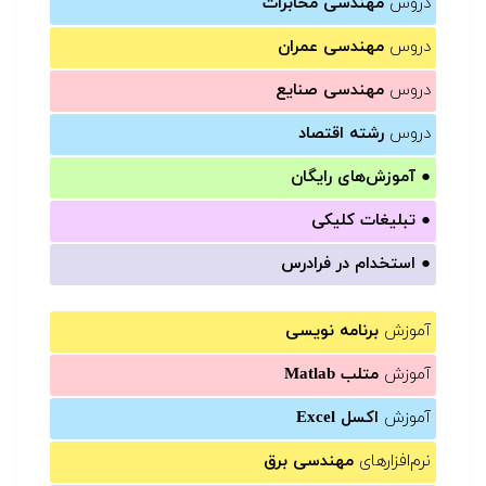
دروس
مهندسی مخابرات
دروس
مهندسی عمران
دروس
مهندسی صنایع
دروس
رشته اقتصاد
●
آموزش‌های رایگان
●
تبلیغات کلیکی
●
استخدام در فرادرس
آموزش
برنامه نویسی
آموزش
متلب Matlab
آموزش
اکسل Excel
نرم‌افزارهای
مهندسی برق