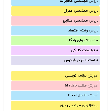
دروس
مهندسی مخابرات
دروس
مهندسی عمران
دروس
مهندسی صنایع
دروس
رشته اقتصاد
●
آموزش‌های رایگان
●
تبلیغات کلیکی
●
استخدام در فرادرس
آموزش
برنامه نویسی
آموزش
متلب Matlab
آموزش
اکسل Excel
نرم‌افزارهای
مهندسی برق