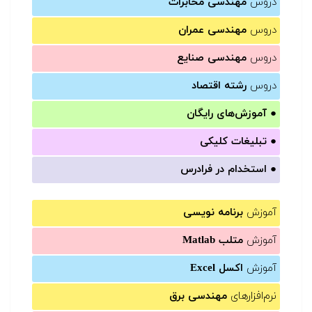
دروس
مهندسی مخابرات
دروس
مهندسی عمران
دروس
مهندسی صنایع
دروس
رشته اقتصاد
●
آموزش‌های رایگان
●
تبلیغات کلیکی
●
استخدام در فرادرس
آموزش
برنامه نویسی
آموزش
متلب Matlab
آموزش
اکسل Excel
نرم‌افزارهای
مهندسی برق