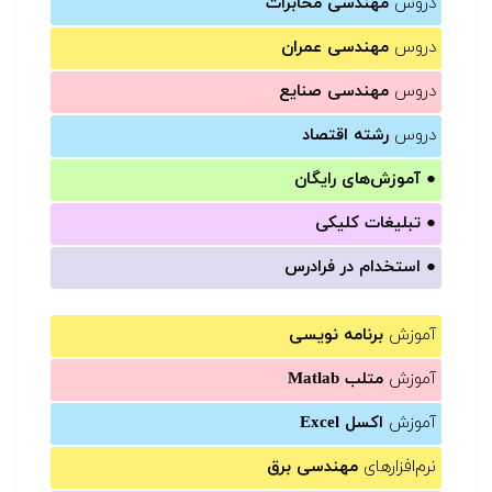
دروس
مهندسی مخابرات
دروس
مهندسی عمران
دروس
مهندسی صنایع
دروس
رشته اقتصاد
●
آموزش‌های رایگان
●
تبلیغات کلیکی
●
استخدام در فرادرس
آموزش
برنامه نویسی
آموزش
متلب Matlab
آموزش
اکسل Excel
نرم‌افزارهای
مهندسی برق