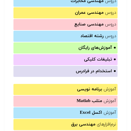
دروس
مهندسی مخابرات
دروس
مهندسی عمران
دروس
مهندسی صنایع
دروس
رشته اقتصاد
●
آموزش‌های رایگان
●
تبلیغات کلیکی
●
استخدام در فرادرس
آموزش
برنامه نویسی
آموزش
متلب Matlab
آموزش
اکسل Excel
نرم‌افزارهای
مهندسی برق