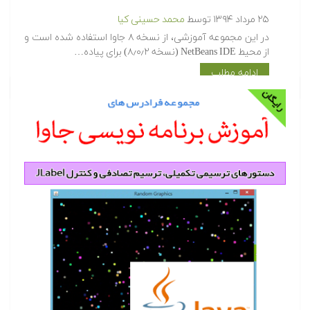
۲۵ مرداد ۱۳۹۴
توسط
محمد حسینی کیا
در این مجموعه آموزشی، از نسخه ۸ جاوا استفاده شده است و
از محیط NetBeans IDE (نسخه ۸٫۰٫۲) برای پیاده…
ادامه مطلب