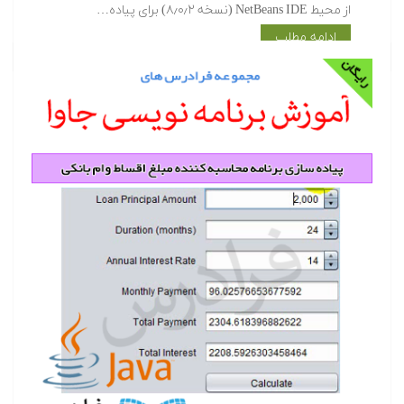
از محیط NetBeans IDE (نسخه ۸٫۰٫۲) برای پیاده…
ادامه مطلب