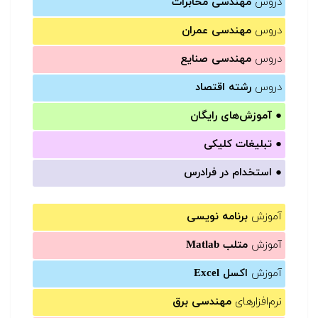
دروس
مهندسی مخابرات
دروس
مهندسی عمران
دروس
مهندسی صنایع
دروس
رشته اقتصاد
●
آموزش‌های رایگان
●
تبلیغات کلیکی
●
استخدام در فرادرس
آموزش
برنامه نویسی
آموزش
متلب Matlab
آموزش
اکسل Excel
نرم‌افزارهای
مهندسی برق