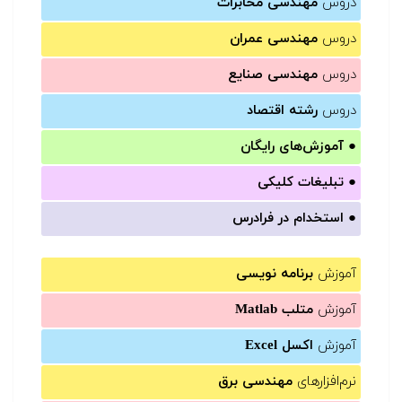
دروس
مهندسی مخابرات
دروس
مهندسی عمران
دروس
مهندسی صنایع
دروس
رشته اقتصاد
●
آموزش‌های رایگان
●
تبلیغات کلیکی
●
استخدام در فرادرس
آموزش
برنامه نویسی
آموزش
متلب Matlab
آموزش
اکسل Excel
نرم‌افزارهای
مهندسی برق