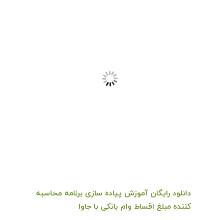
از محیط NetBeans IDE (نسخه ۸٫۰٫۲) برای پیاده…
ادامه مطلب