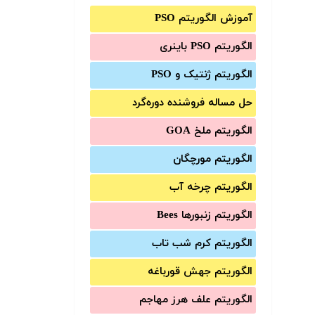
آموزش الگوریتم PSO
الگوریتم PSO باینری
الگوریتم ژنتیک و PSO
حل مساله فروشنده دوره‌گرد
الگوریتم ملخ GOA
الگوریتم مورچگان
الگوریتم چرخه آب
الگوریتم زنبورها Bees
الگوریتم کرم شب تاب
الگوریتم جهش قورباغه
الگوریتم علف هرز مهاجم