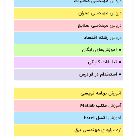
دروس
مهندسی مخابرات
دروس
مهندسی عمران
دروس
مهندسی صنایع
دروس
رشته اقتصاد
●
آموزش‌های رایگان
●
تبلیغات کلیکی
●
استخدام در فرادرس
آموزش
برنامه نویسی
آموزش
متلب Matlab
آموزش
اکسل Excel
نرم‌افزارهای
مهندسی برق