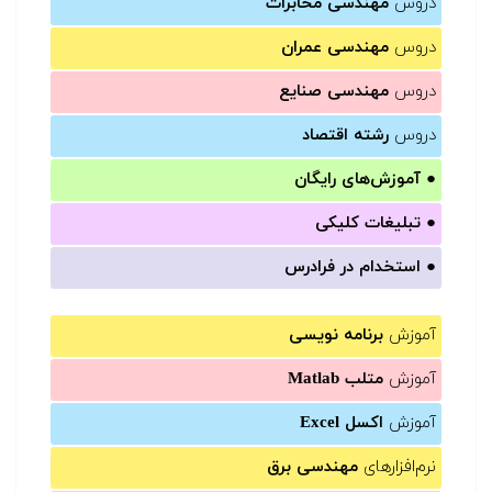
دروس
مهندسی مخابرات
دروس
مهندسی عمران
دروس
مهندسی صنایع
دروس
رشته اقتصاد
●
آموزش‌های رایگان
●
تبلیغات کلیکی
●
استخدام در فرادرس
آموزش
برنامه نویسی
آموزش
متلب Matlab
آموزش
اکسل Excel
نرم‌افزارهای
مهندسی برق