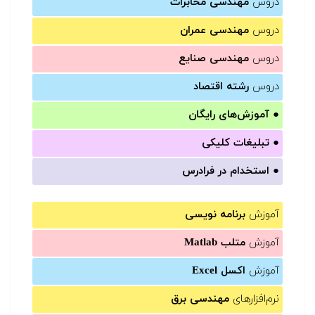
دروس
مهندسی مخابرات
دروس
مهندسی عمران
دروس
مهندسی صنایع
دروس
رشته اقتصاد
●
آموزش‌های رایگان
●
تبلیغات کلیکی
●
استخدام در فرادرس
آموزش
برنامه نویسی
آموزش
متلب Matlab
آموزش
اکسل Excel
نرم‌افزارهای
مهندسی برق