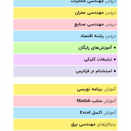
دروس
مهندسی مخابرات
دروس
مهندسی عمران
دروس
مهندسی صنایع
دروس
رشته اقتصاد
●
آموزش‌های رایگان
●
تبلیغات کلیکی
●
استخدام در فرادرس
آموزش
برنامه نویسی
آموزش
متلب Matlab
آموزش
اکسل Excel
نرم‌افزارهای
مهندسی برق