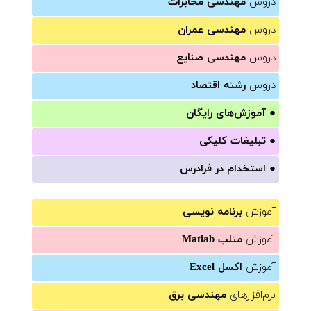
دروس
مهندسی مخابرات
دروس
مهندسی عمران
دروس
مهندسی صنایع
دروس
رشته اقتصاد
●
آموزش‌های رایگان
●
تبلیغات کلیکی
●
استخدام در فرادرس
آموزش
برنامه نویسی
آموزش
متلب Matlab
آموزش
اکسل Excel
نرم‌افزارهای
مهندسی برق