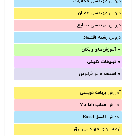
دروس
مهندسی مخابرات
دروس
مهندسی عمران
دروس
مهندسی صنایع
دروس
رشته اقتصاد
●
آموزش‌های رایگان
●
تبلیغات کلیکی
●
استخدام در فرادرس
آموزش
برنامه نویسی
آموزش
متلب Matlab
آموزش
اکسل Excel
نرم‌افزارهای
مهندسی برق