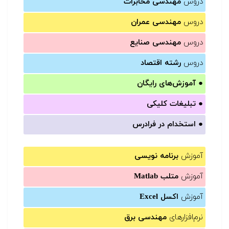
دروس
مهندسی مخابرات
دروس
مهندسی عمران
دروس
مهندسی صنایع
دروس
رشته اقتصاد
●
آموزش‌های رایگان
●
تبلیغات کلیکی
●
استخدام در فرادرس
آموزش
برنامه نویسی
آموزش
متلب Matlab
آموزش
اکسل Excel
نرم‌افزارهای
مهندسی برق