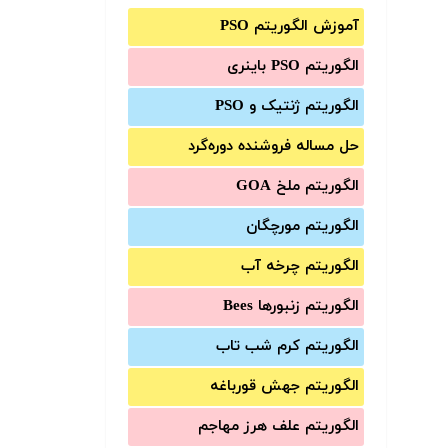
آموزش الگوریتم PSO
الگوریتم PSO باینری
الگوریتم ژنتیک و PSO
حل مساله فروشنده دوره‌گرد
الگوریتم ملخ GOA
الگوریتم مورچگان
الگوریتم چرخه آب
الگوریتم زنبورها Bees
الگوریتم کرم شب تاب
الگوریتم جهش قورباغه
الگوریتم علف هرز مهاجم