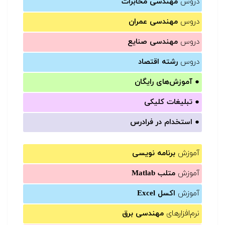
دروس
مهندسی مخابرات
دروس
مهندسی عمران
دروس
مهندسی صنایع
دروس
رشته اقتصاد
●
آموزش‌های رایگان
●
تبلیغات کلیکی
●
استخدام در فرادرس
آموزش
برنامه نویسی
آموزش
متلب Matlab
آموزش
اکسل Excel
نرم‌افزارهای
مهندسی برق