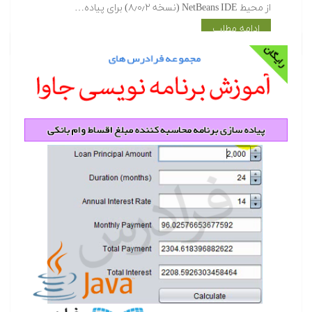
از محیط NetBeans IDE (نسخه ۸٫۰٫۲) برای پیاده…
ادامه مطلب