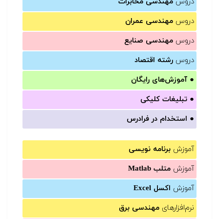
دروس
مهندسی مخابرات
دروس
مهندسی عمران
دروس
مهندسی صنایع
دروس
رشته اقتصاد
●
آموزش‌های رایگان
●
تبلیغات کلیکی
●
استخدام در فرادرس
آموزش
برنامه نویسی
آموزش
متلب Matlab
آموزش
اکسل Excel
نرم‌افزارهای
مهندسی برق