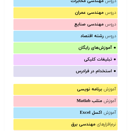
دروس
مهندسی مخابرات
دروس
مهندسی عمران
دروس
مهندسی صنایع
دروس
رشته اقتصاد
●
آموزش‌های رایگان
●
تبلیغات کلیکی
●
استخدام در فرادرس
آموزش
برنامه نویسی
آموزش
متلب Matlab
آموزش
اکسل Excel
نرم‌افزارهای
مهندسی برق