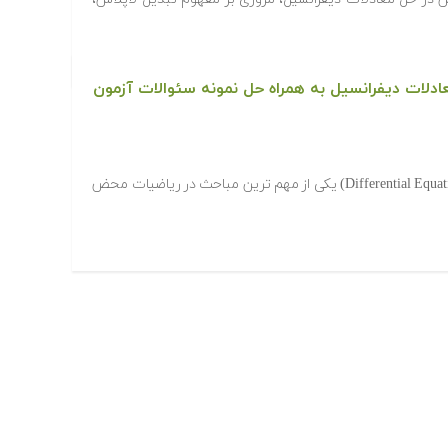
لات دیفرانسیل به همراه حل نمونه سئوالات آزمون
حل و بررسی معادلات دیفرانسیل (Differential Equations) یکی از مهم ترین مباحث در ریاضیات محض