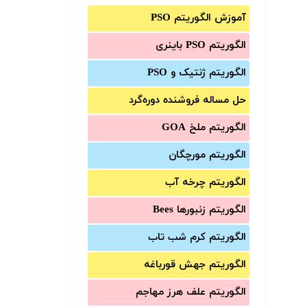
آموزش الگوریتم PSO
الگوریتم PSO باینری
الگوریتم ژنتیک و PSO
حل مساله فروشنده دوره‌گرد
الگوریتم ملخ GOA
الگوریتم مورچگان
الگوریتم چرخه آب
الگوریتم زنبورها Bees
الگوریتم کرم شب تاب
الگوریتم جهش قورباغه
الگوریتم علف هرز مهاجم