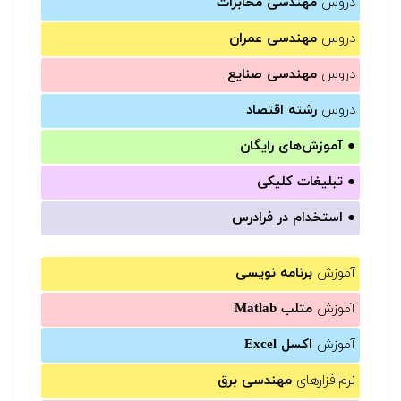
دروس
مهندسی مخابرات
دروس
مهندسی عمران
دروس
مهندسی صنایع
دروس
رشته اقتصاد
●
آموزش‌های رایگان
●
تبلیغات کلیکی
●
استخدام در فرادرس
آموزش
برنامه نویسی
آموزش
متلب Matlab
آموزش
اکسل Excel
نرم‌افزارهای
مهندسی برق