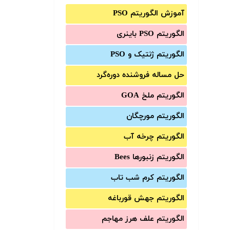
آموزش الگوریتم PSO
الگوریتم PSO باینری
الگوریتم ژنتیک و PSO
حل مساله فروشنده دوره‌گرد
الگوریتم ملخ GOA
الگوریتم مورچگان
الگوریتم چرخه آب
الگوریتم زنبورها Bees
الگوریتم کرم شب تاب
الگوریتم جهش قورباغه
الگوریتم علف هرز مهاجم