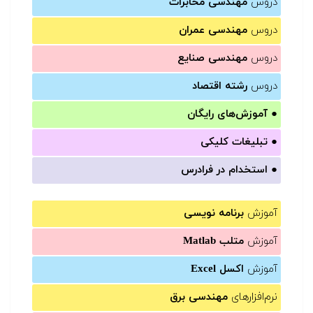
دروس
مهندسی مخابرات
دروس
مهندسی عمران
دروس
مهندسی صنایع
دروس
رشته اقتصاد
●
آموزش‌های رایگان
●
تبلیغات کلیکی
●
استخدام در فرادرس
آموزش
برنامه نویسی
آموزش
متلب Matlab
آموزش
اکسل Excel
نرم‌افزارهای
مهندسی برق