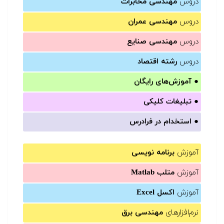
دروس
مهندسی مخابرات
دروس
مهندسی عمران
دروس
مهندسی صنایع
دروس
رشته اقتصاد
●
آموزش‌های رایگان
●
تبلیغات کلیکی
●
استخدام در فرادرس
آموزش
برنامه نویسی
آموزش
متلب Matlab
آموزش
اکسل Excel
نرم‌افزارهای
مهندسی برق