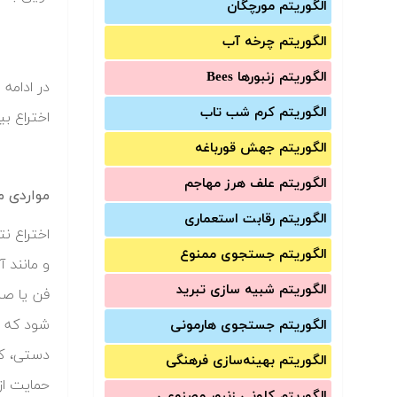
الگوریتم مورچگان
الگوریتم چرخه آب
الگوریتم زنبورها Bees
در ادامه 
الگوریتم کرم شب تاب
اختراع ب
الگوریتم جهش قورباغه
الگوریتم علف هرز مهاجم
مواردی م
الگوریتم رقابت استعماری
اختراع نت
الگوریتم جستجوی ممنوع
و مانند 
الگوریتم شبیه سازی تبرید
فن یا صن
شود که د
الگوریتم جستجوی هارمونی
الگوریتم بهینه‌سازی فرهنگی
حمایت از
الگوریتم کلونی زنبور مصنوعی