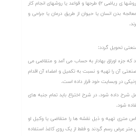
موارد زیر از حیطه حمایت از اختراع خارج اند: ۱) کشفیات، نظریه های علمی و روشها ی ریاضی ۲) طرحها و قواعد یا روشهای انجام کار
ی فعالیتهای صرفا فکری یا بازی کردن می باشند. ۳) روش معالجه بدن انسان یا حیوان از طریق درمان یا جراحی و
د.
صنعتی تحویل گردد:
فرم مخصوصی بود که جزء اوراق بهادار به حساب می آمد و متقاضی می
صنعتی آن را تهیه و نسبت به تکمیل و امضاء آن اقدام
ونیکی در وبسایت خود قرار داده است.
ید به طور کامل شرح داده شود. در شرح اختراع باید تمام جنبه های
 از روی مقیاس متری تهیه و ذیل نقشه ها را متقاضی یا وکیل او
 نقشه های اختراع باید روی کاغذ ۳۴ سانتی متر طول و ۲۲ سانتی متر عرض رسم گردند و فقط از یک روی کاغذ استفاده