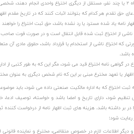
ج- هر گاه ۲ یا چند نفر، مستقل از دیگری اختراع واحدی انجام دهند، شخ
ای حق تقدم هر کدام که بتوانند اثبات کنند که در تاریخ مقدم اظهار 
ظهار نامه یاد شده مسترد یا رد نشده باشد، حق ثبت اختراع را خواهند
ناشی از اختراع ثبت شده قابل انتقال است و در صورت فوت صاحب ح
تی که اختراع ناشی از استخدام یا قرارداد باشد، حقوق مادی آن متعلق
 باشد.
ع در گواهی نامه اختراع قید می شود، مگر این که به طور کتبی از ا
اظهار یا تعهد مخترع مبنی بر این که نام شخص دیگری به عنوان مخترع 
مه ثبت اختراع که به اداره مالکیت صنعتی داده می شود، باید موضو
 تنظیم شود، دارای تاریخ و امضا باشد و خواسته، توصیف ادعا، 
ا در بر داشته باشد. هزینه های ثبت اظهار نامه از درخواست کننده ث
ر رعایت شود:
 و دیگر اطلاعات لازم در خصوص متقاضی، مخترع و نماینده قانونی او