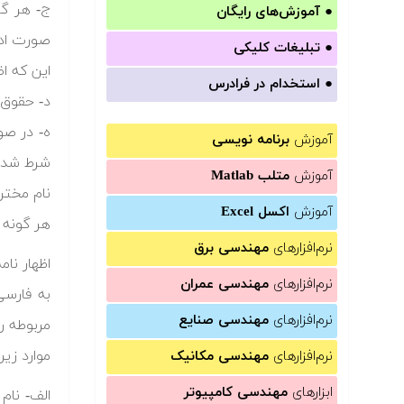
●
آموزش‌های رایگان
صورت ادع
●
تبلیغات کلیکی
این که ا
●
استخدام در فرادرس
د- حقوق 
ه- در صور
آموزش
برنامه نویسی
شرط شده
آموزش
متلب Matlab
نام مختر
آموزش
اکسل Excel
هر گونه 
نرم‌افزارهای
مهندسی برق
اظهار نا
نرم‌افزارهای
مهندسی عمران
به فارسی
نرم‌افزارهای
مهندسی صنایع
مربوطه ر
موارد زی
نرم‌افزارهای
مهندسی مکانیک
ابزارهای
مهندسی کامپیوتر
الف- نام