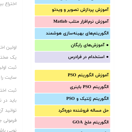
اختراع ب
آموزش‌ پردازش تصویر و ویدئو
آموزش‌ نرم‌افزار متلب Matlab
الگوریتم‌های بهینه‌سازی هوشمند
●
آموزش‌های رایگان
●
استخدام در فرادرس
یک مخترع
ثبت اولی
آموزش الگوریتم PSO
سایت را 
الگوریتم PSO باینری
ثبت اختر
الگوریتم ژنتیک و PSO
باید در 
توانید آن
حل مساله فروشنده دوره‌گرد
فرمولی ج
الگوریتم ملخ GOA
نویی باشد