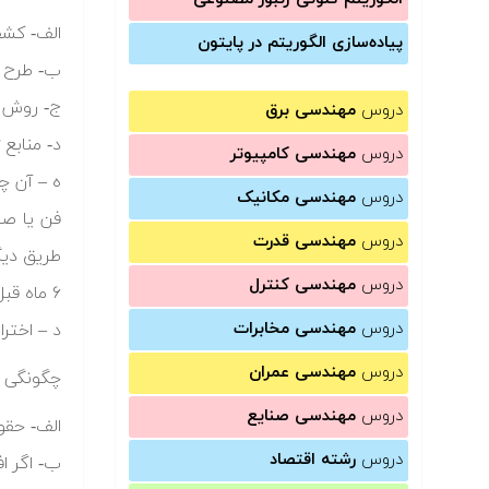
الف- کشف
پیاده‌سازی الگوریتم در پایتون
ب- طرح ه
ج- روش ه
دروس
مهندسی برق
د- منابع
دروس
مهندسی کامپیوتر
ه – آن چ
دروس
مهندسی مکانیک
فن یا صن
دروس
مهندسی قدرت
طریق دیگر
دروس
مهندسی کنترل
۶ ماه قبل از تاریخ تقاضا انجام شود، مانع ثبت نخواهد بود.
دروس
مهندسی مخابرات
د – اختر
دروس
مهندسی عمران
چگونگی ذ
دروس
مهندسی صنایع
الف- حقو
دروس
رشته اقتصاد
ب- اگر ا