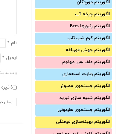
الگوریتم مورچگان
الگوریتم چرخه آب
الگوریتم زنبورها Bees
الگوریتم کرم شب تاب
نام
*
الگوریتم جهش قورباغه
ایمیل
*
الگوریتم علف هرز مهاجم
وب‌سایت
الگوریتم رقابت استعماری
الگوریتم جستجوی ممنوع
ذخیره ن
الگوریتم شبیه سازی تبرید
الگوریتم جستجوی هارمونی
الگوریتم بهینه‌سازی فرهنگی
الگوریتم کلونی زنبور مصنوعی