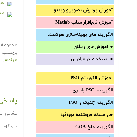
مجمو
آموزش‌ پردازش تصویر و ویدئو
مجم
آموزش‌ نرم‌افزار متلب Matlab
الگوریتم‌های بهینه‌سازی هوشمند
مجموعه:
●
آموزش‌های رایگان
برچسب ه
●
استخدام در فرادرس
مهندسی کا
آموزش الگوریتم PSO
الگوریتم PSO باینری
پاسخی 
الگوریتم ژنتیک و PSO
نشانی ای
حل مساله فروشنده دوره‌گرد
دیدگاه
الگوریتم ملخ GOA