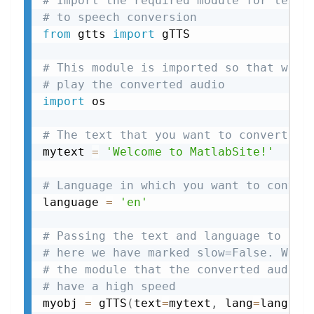
# Import the required module for text
# to speech conversion
from
 gtts 
import
 gTTS

# This module is imported so that we c
# play the converted audio
import
 os

# The text that you want to convert to
mytext 
=
'Welcome to MatlabSite!'
# Language in which you want to conver
language 
=
'en'
# Passing the text and language to the
# here we have marked slow=False. Whic
# the module that the converted audio 
# have a high speed
myobj 
=
 gTTS
(
text
=
mytext
,
 lang
=
languag