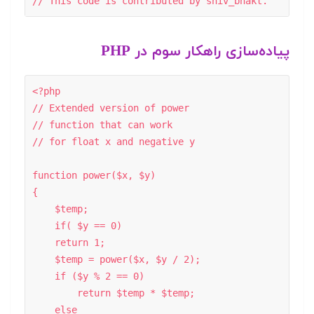
پیاده‌سازی راهکار سوم در PHP
<?php 

// Extended version of power 

// function that can work 

// for float x and negative y 

function power($x, $y) 

{ 

    $temp; 

    if( $y == 0) 

    return 1; 

    $temp = power($x, $y / 2);      

    if ($y % 2 == 0) 

        return $temp * $temp; 

    else
