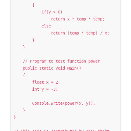
        { 

            if(y > 0) 

                return x * temp * temp; 

            else

                return (temp * temp) / x; 

        } 

    }  

    // Program to test function power  

    public static void Main() 

    { 

        float x = 2; 

        int y = -3; 

        Console.Write(power(x, y)); 

    } 

} 
