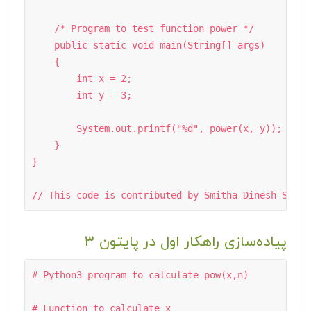
    /* Program to test function power */

    public static void main(String[] args) 

    { 

        int x = 2; 

        int y = 3; 

        System.out.printf("%d", power(x, y)); 

    } 

} 

// This code is contributed by Smitha Dinesh Semwa
پیاده‌سازی راهکار اول در پایتون ۳
# Python3 program to calculate pow(x,n) 

# Function to calculate x 
