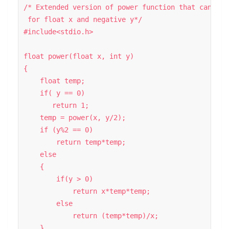
/* Extended version of power function that can work
 for float x and negative y*/

#include<stdio.h> 

float power(float x, int y) 

{ 

    float temp; 

    if( y == 0) 

       return 1; 

    temp = power(x, y/2);        

    if (y%2 == 0) 

        return temp*temp; 

    else

    { 

        if(y > 0) 

            return x*temp*temp; 

        else

            return (temp*temp)/x; 

    } 
