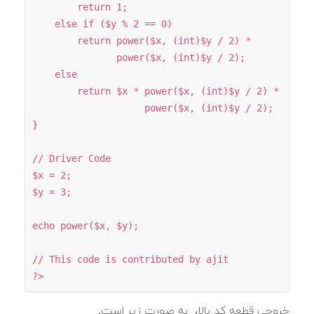
        return 1; 

    else if ($y % 2 == 0) 

        return power($x, (int)$y / 2) *  

               power($x, (int)$y / 2); 

    else

        return $x * power($x, (int)$y / 2) *  

                    power($x, (int)$y / 2); 

} 

// Driver Code 

$x = 2; 

$y = 3; 

echo power($x, $y); 

// This code is contributed by ajit 

خروجی قطعه کد بالا، به صورت زیر است.