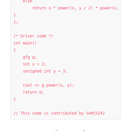
    else

        return x * power(x, y / 2) * power(x, y / 2
} 

}; 

/* Driver code */

int main() 

{ 

    gfg g; 

    int x = 2; 

    unsigned int y = 3; 

    cout << g.power(x, y); 

    return 0; 

} 

// This code is contributed by SoM15242