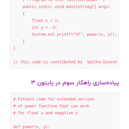
    public static void main(String[] args) 

    { 

        float x = 2; 

        int y = -3; 

        System.out.printf("%f", power(x, y)); 

    } 

} 

پیاده‌سازی راهکار سوم در پایتون ۳
# Python3 code for extended version 

# of power function that can work 

# for float x and negative y 

def power(x, y): 
