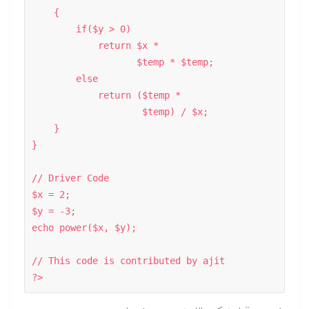
    { 

        if($y > 0) 

            return $x *  

                   $temp * $temp; 

        else

            return ($temp *  

                    $temp) / $x; 

    } 

}  

// Driver Code 

$x = 2; 

$y = -3; 

echo power($x, $y); 

// This code is contributed by ajit 

?>