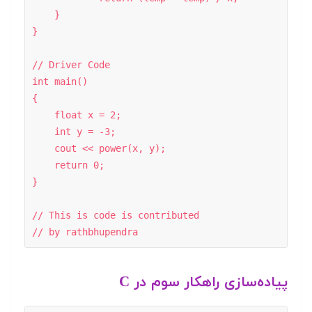
    }  

}  

// Driver Code 

int main()  

{  

    float x = 2;  

    int y = -3;  

    cout << power(x, y);  

    return 0;  

}  

// This is code is contributed  

// by rathbhupendra
پیاده‌سازی راهکار سوم در C