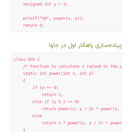
    unsigned int y = 3; 

    printf("%d", power(x, y)); 

    return 0;
پیاده‌سازی راهکار اول در جاوا
class GFG { 

    /* Function to calculate x raised to the power 
    static int power(int x, int y) 

    { 

        if (y == 0) 

            return 1; 

        else if (y % 2 == 0) 

            return power(x, y / 2) * power(x, y / 2
        else

            return x * power(x, y / 2) * power(x, y
    } 
