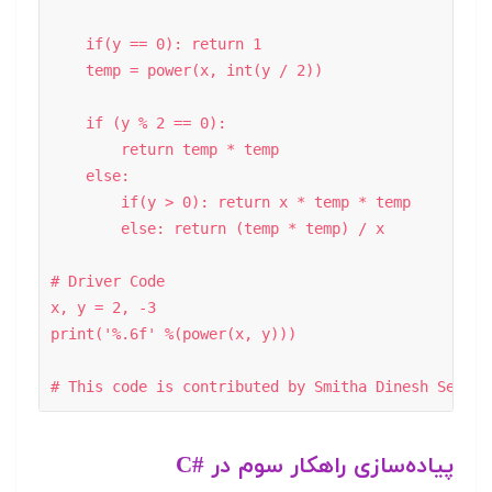
    if(y == 0): return 1

    temp = power(x, int(y / 2))  

    if (y % 2 == 0): 

        return temp * temp 

    else: 

        if(y > 0): return x * temp * temp 

        else: return (temp * temp) / x 

# Driver Code 

x, y = 2, -3

print('%.6f' %(power(x, y))) 

پیاده‌سازی راهکار سوم در #C