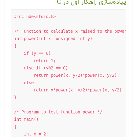
پیاده‌سازی راهکار اول در C
#include<stdio.h> 

/* Function to calculate x raised to the power y */
int power(int x, unsigned int y) 

{ 

    if (y == 0) 

        return 1; 

    else if (y%2 == 0) 

        return power(x, y/2)*power(x, y/2); 

    else

        return x*power(x, y/2)*power(x, y/2); 

} 

/* Program to test function power */

int main() 

{ 

    int x = 2; 
