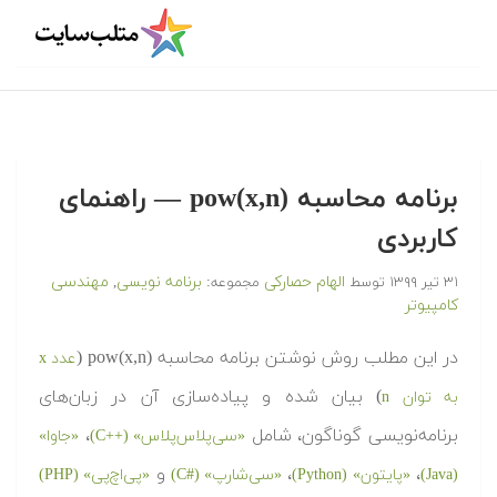
برنامه محاسبه pow(x,n)‎ — راهنمای
کاربردی
الهام حصارکی
برنامه نویسی
مهندسی
۳۱ تیر ۱۳۹۹
توسط
مجموعه:
,
کامپیوتر
در این مطلب روش نوشتن برنامه محاسبه pow(x,n)‎ (
عدد x
) بیان شده و پیاده‌سازی آن در زبان‌های
به توان n
برنامه‌نویسی گوناگون، شامل
،
«سی‌پلاس‌پلاس» (++C)
«جاوا»
،
،
و
(Java)
«پایتون» (Python)
«سی‌شارپ» (#C)
«پی‌اچ‌پی» (PHP)