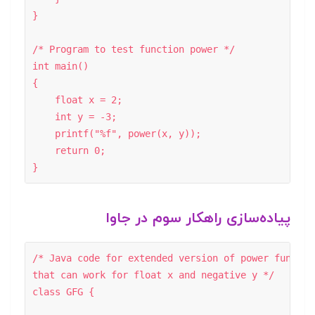
}   

/* Program to test function power */

int main() 

{ 

    float x = 2; 

    int y = -3; 

    printf("%f", power(x, y)); 

    return 0; 

}
پیاده‌سازی راهکار سوم در جاوا
/* Java code for extended version of power function
that can work for float x and negative y */

class GFG { 
