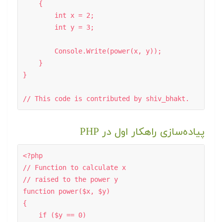
    { 

        int x = 2; 

        int y = 3; 

        Console.Write(power(x, y)); 

    } 

} 

پیاده‌سازی راهکار اول در PHP
<?php 

// Function to calculate x  

// raised to the power y 

function power($x, $y) 

{ 

    if ($y == 0) 
