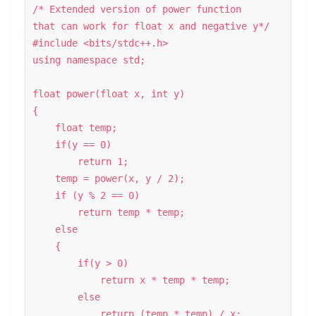
/* Extended version of power function  

that can work for float x and negative y*/

#include <bits/stdc++.h> 

using namespace std; 

float power(float x, int y)  

{  

    float temp;  

    if(y == 0)  

        return 1;  

    temp = power(x, y / 2);  

    if (y % 2 == 0)  

        return temp * temp;  

    else

    {  

        if(y > 0)  

            return x * temp * temp;  

        else

            return (temp * temp) / x;  
