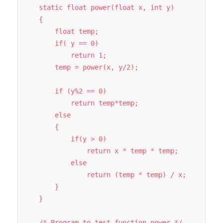
    static float power(float x, int y) 

    { 

        float temp; 

        if( y == 0) 

            return 1; 

        temp = power(x, y/2);  

        if (y%2 == 0) 

            return temp*temp; 

        else

        { 

            if(y > 0) 

                return x * temp * temp; 

            else

                return (temp * temp) / x; 

        } 

    }  

    /* Program to test function power */
