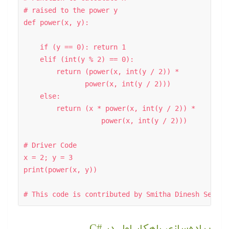
# raised to the power y  

def power(x, y): 

    if (y == 0): return 1

    elif (int(y % 2) == 0): 

        return (power(x, int(y / 2)) *

               power(x, int(y / 2))) 

    else: 

        return (x * power(x, int(y / 2)) *

                   power(x, int(y / 2))) 

# Driver Code 

x = 2; y = 3

print(power(x, y)) 

پیاده‌سازی راهکار اول در #C