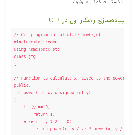
بازگشتی فراخوانی می‌شوند.
پیاده‌سازی راهکار اول در ++C
// C++ program to calculate pow(x,n) 

#include<iostream> 

using namespace std; 

class gfg 

{ 

/* Function to calculate x raised to the power y */
public: 

int power(int x, unsigned int y) 

{ 

    if (y == 0) 

        return 1; 

    else if (y % 2 == 0) 

        return power(x, y / 2) * power(x, y / 2); 
