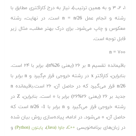
۱، ۲، ۳ و به همین ترتیب)، نیاز به درج کاراکتری مطابق با
رشته و انجام عمل n = n/26 است. در نهایت، رشته
معکوس و چاپ می‌شود. برای درک بهتر مطلب، مثال زیر
قابل توجه است.
n = ۷۰۰
باقیمانده تقسیم n بر ۲۶ (یعنی n%26)، برابر با ۲۴ است.
بنابراین، کاراکتر x در رشته خروجی قرار م‌گیرد و n برابر با
n/26 قرار می‌گیرد که در حاصل آن، ۲۶ است.باقیمانده n
جدید بر ۲۶ (یعنی ۲۶%۲۶) برابر با ۰ است. بنابراین، Z در
رشته خروجی قرار می‌گیرد و n برابر با n/26 -1 است که
حاصل آن، ۰ می‌شود. در ادامه، پیاده‌سازی روش بیان شده
در زبان‌های برنامه‌نویسی
،
،
و
++C
جاوا (Java)
پایتون (Python)