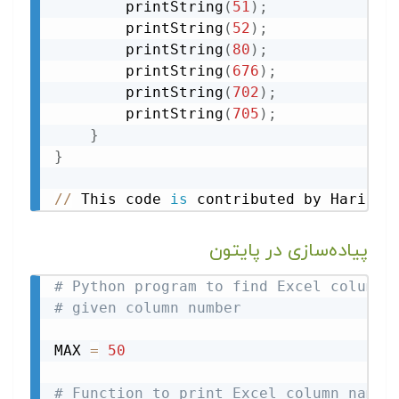
        printString
(
51
)
;
        printString
(
52
)
;
        printString
(
80
)
;
        printString
(
676
)
;
        printString
(
702
)
;
        printString
(
705
)
;
}
}
//
 This code 
is
 contributed by Harikri
پیاده‌سازی در پایتون
# Python program to find Excel column 
# given column number
MAX 
=
50
# Function to print Excel column name