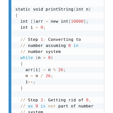
static void printString
(
int n
)
{
  int 
[
]
arr 
=
 new int
[
10000
]
;
  int i 
=
0
;
//
 Step 
1
:
 Converting to

//
 number assuming 
0
in
//
 number system

while
(
n 
>
0
)
{
    arr
[
i
]
=
 n 
%
26
;
    n 
=
 n 
/
26
;
    i
+
+
;
}
//
 Step 
2
:
 Getting rid of 
0
,
//
as
0
is
not
 part of number

//
 system
