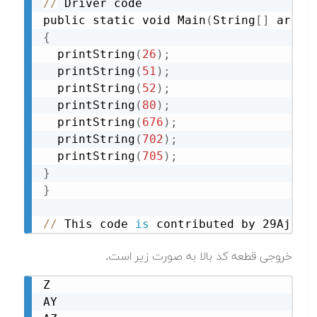
//
 Driver code

public static void Main
(
String
[
]
 args
)
{
  printString
(
26
)
;
  printString
(
51
)
;
  printString
(
52
)
;
  printString
(
80
)
;
  printString
(
676
)
;
  printString
(
702
)
;
  printString
(
705
)
;
}
}
//
 This code 
is
 contributed by 29AjayK
خروجی قطعه کد بالا به صورت زیر است.
Z

AY
