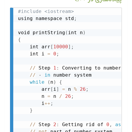
#include <iostream>
using namespace std
;
void printString
(
int n
)
{
    int arr
[
10000
]
;
    int i 
=
0
;
//
 Step 
1
:
 Converting to number ass
//
 ۰ 
in
 number system

while
(
n
)
{
        arr
[
i
]
=
 n 
%
26
;
        n 
=
 n 
/
26
;
        i
+
+
;
}
//
 Step 
2
:
 Getting rid of 
0
,
as
0
//
not
 part of number system
