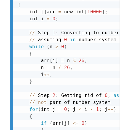
{
    int 
[
]
arr 
=
 new int
[
10000
]
;
    int i 
=
0
;
//
 Step 
1
:
 Converting to number

//
 assuming 
0
in
 number system

while
(
n 
>
0
)
{
        arr
[
i
]
=
 n 
%
26
;
        n 
=
 n 
/
26
;
        i
+
+
;
}
//
 Step 
2
:
 Getting rid of 
0
,
as
0
//
not
 part of number system

for
(
int j 
=
0
;
 j 
<
 i 
-
1
;
 j
+
+
)
{
if
(
arr
[
j
]
<=
0
)