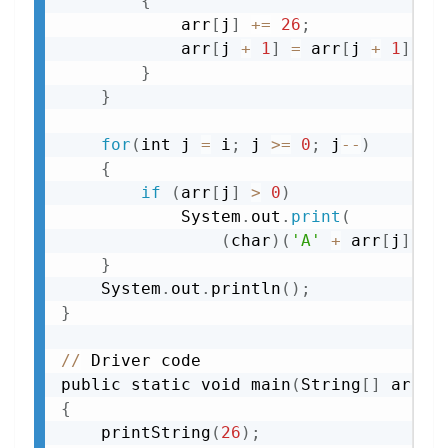
{
            arr
[
j
]
+=
26
;
            arr
[
j 
+
1
]
=
 arr
[
j 
+
1
]
-
}
}
for
(
int j 
=
 i
;
 j 
>=
0
;
 j
-
-
)
{
if
(
arr
[
j
]
>
0
)
            System
.
out
.
print
(
(
char
)
(
'A'
+
 arr
[
j
]
-
}
    System
.
out
.
println
(
)
;
}
//
 Driver code

public static void main
(
String
[
]
 args
)
{
    printString
(
26
)
;