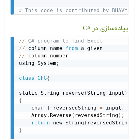
# This code is contributed by BHAVYA J
پیاده‌سازی در C#‎
//
 C
# program to find Excel
//
 column name 
from
//
 column number

using System
;
class
GFG
{
static String reverse
(
String input
)
{
    char
[
]
 reversedString 
=
 input
.
ToCh
    Array
.
Reverse
(
reversedString
)
;
return
 new String
(
reversedString
)
;
}