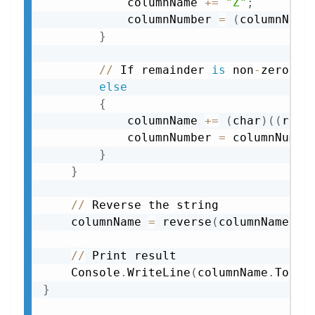
            columnName 
+=
"Z"
;
            columnNumber 
=
(
columnNumb
}
//
 If remainder 
is
 non
-
zero

else
{
            columnName 
+=
(
char
)
(
(
rem 
            columnNumber 
=
 columnNumbe
}
}
//
 Reverse the string

    columnName 
=
 reverse
(
columnName
)
;
//
 Print result

    Console
.
WriteLine
(
columnName
.
ToStr
}