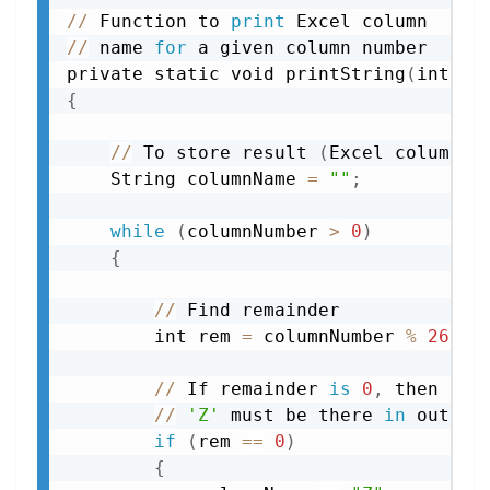
//
 Function to 
print
//
 name 
for
 a given column number

private static void printString
(
int co
{
//
 To store result 
(
Excel column n
    String columnName 
=
""
;
while
(
columnNumber 
>
0
)
{
//
 Find remainder

        int rem 
=
 columnNumber 
%
26
;
//
 If remainder 
is
0
,
 then a

//
'Z'
 must be there 
in
 output

if
(
rem 
==
0
)
{