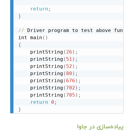
return
;
}
//
 Driver program to test above functio
int main
(
)
{
    printString
(
26
)
;
    printString
(
51
)
;
    printString
(
52
)
;
    printString
(
80
)
;
    printString
(
676
)
;
    printString
(
702
)
;
    printString
(
705
)
;
return
0
;
}
پیاده‌سازی در جاوا