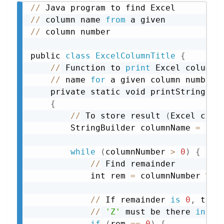
//
//
 column name 
from
//
 column number

public 
class
ExcelColumnTitle
{
//
 Function to 
print
 Excel column

//
 name 
for
 a given column number

    private static void printString
(
in
{
//
 To store result 
(
Excel colu
        StringBuilder columnName 
=
 new
while
(
columnNumber 
>
0
)
{
//
 Find remainder

            int rem 
=
 columnNumber 
%
2
//
 If remainder 
is
0
,
 then 
//
'Z'
 must be there 
in
 out
if
(
rem 
==
0
)
{