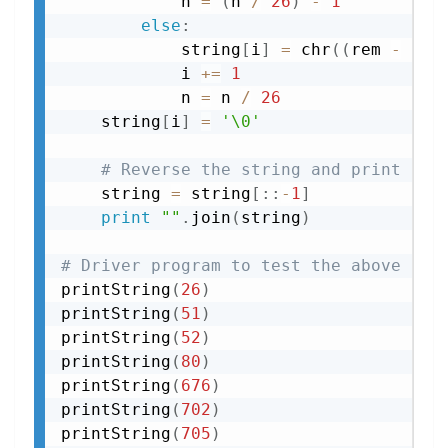
            n 
=
(
n 
/
26
)
-
1
else
:
            string
[
i
]
=
 chr
(
(
rem 
-
1
)
            i 
+=
1
            n 
=
 n 
/
26
    string
[
i
]
=
'\0'
# Reverse the string and print res
    string 
=
 string
[
:
:
-
1
]
print
""
.
join
(
string
)
# Driver program to test the above Fun
printString
(
26
)
printString
(
51
)
printString
(
52
)
printString
(
80
)
printString
(
676
)
printString
(
702
)
printString
(
705
)