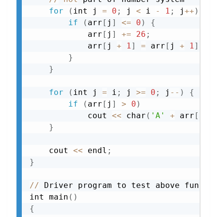
for
(
int j 
=
0
;
 j 
<
 i 
-
1
;
 j
+
+
)
{
if
(
arr
[
j
]
<=
0
)
{
            arr
[
j
]
+=
26
;
            arr
[
j 
+
1
]
=
 arr
[
j 
+
1
]
-
}
}
for
(
int j 
=
 i
;
 j 
>=
0
;
 j
-
-
)
{
if
(
arr
[
j
]
>
0
)
            cout 
<<
 char
(
'A'
+
 arr
[
j
]
}
    cout 
<<
 endl
;
}
//
 Driver program to test above functio
int main
(
)
{