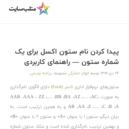
پیدا کردن نام ستون اکسل برای یک
شماره ستون — راهنمای کاربردی
الهام حصارکی
برنامه نویسی
۲۴ دی ۱۳۹۹
توسط
مجموعه:
ستون‌های نرم‌افزار اداری
دارای الگوی نام‌گذاری
اکسل (Excel)
به صورت AAB ،AAA ، ZZ ،… ،BB ،BA ،AZ ،… ،AC،
AB ،AA ،Z ،… ،C ،B ،A و به همین ترتیب است. به
بیان دیگر، ستون ۱ با عنوان «A» و ستون ۲ با عنوان «B»
و بهمین ترتیب نام‌گذاری شده است و مثلا، ستون شماره