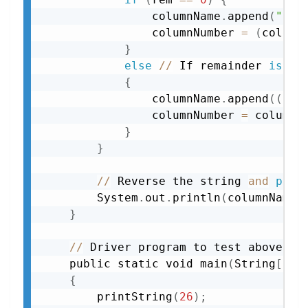
                columnName
.
append
(
"Z"
)
                columnNumber 
=
(
column
}
else
//
 If remainder 
is
 no
{
                columnName
.
append
(
(
cha
                columnNumber 
=
 columnN
}
}
//
 Reverse the string 
and
prin
        System
.
out
.
println
(
columnName
.
}
//
 Driver program to test above fun
    public static void main
(
String
[
]
 a
{
        printString
(
26
)
;