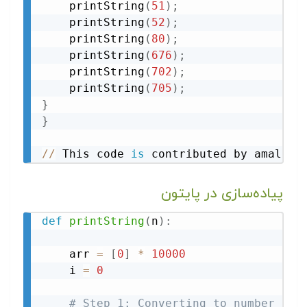
    printString
(
51
)
;
    printString
(
52
)
;
    printString
(
80
)
;
    printString
(
676
)
;
    printString
(
702
)
;
    printString
(
705
)
;
}
}
//
 This code 
is
 contributed by amal ku
پیاده‌سازی در پایتون
def
printString
(
n
)
:
    arr 
=
[
0
]
*
10000
    i 
=
0
# Step 1: Converting to number