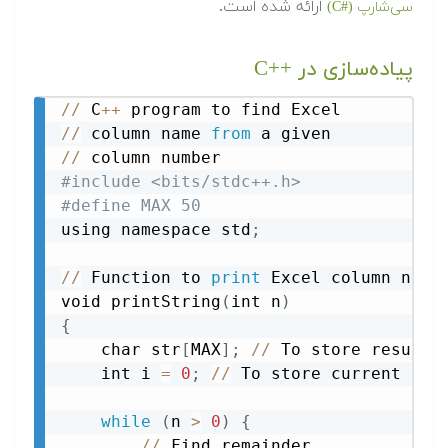
ارائه شده است.
سی‌شارپ (#C)
پیاده‌سازی در C++‎
//
 C
+
+
//
 column name 
from
//
#include <bits/stdc++.h>
#define MAX 50
using namespace std
;
//
 Function to 
print
 Excel column name
void printString
(
int n
)
{
    char str
[
MAX
]
;
//
 To store result 
    int i 
=
0
;
//
 To store current ind
while
(
n 
>
0
)
{
//
 Find remainder
