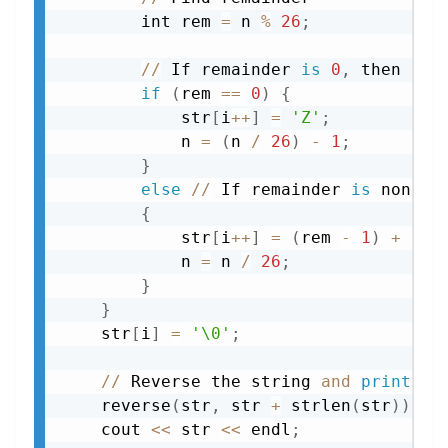
        int rem 
=
 n 
%
26
;
//
 If remainder 
is
0
,
 then a 
'
if
(
rem 
==
0
)
{
            str
[
i
+
+
]
=
'Z'
;
            n 
=
(
n 
/
26
)
-
1
;
}
else
//
 If remainder 
is
 non
-
zer
{
            str
[
i
+
+
]
=
(
rem 
-
1
)
+
'A'
            n 
=
 n 
/
26
;
}
}
    str
[
i
]
=
'\0'
;
//
 Reverse the string 
and
print
 res
    reverse
(
str
,
 str 
+
 strlen
(
str
)
)
;
    cout 
<<
 str 
<<
 endl
;