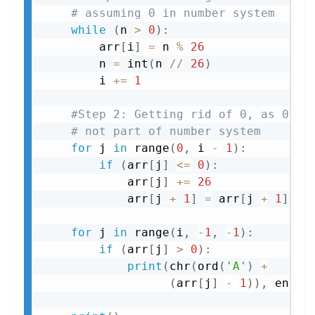
# assuming 0 in number system
while
(
n 
>
0
)
:
        arr
[
i
]
=
 n 
%
26
        n 
=
 int
(
n 
//
26
)
        i 
+=
1
#Step 2: Getting rid of 0, as 0 is
# not part of number system
for
 j 
in
 range
(
0
,
 i 
-
1
)
:
if
(
arr
[
j
]
<=
0
)
:
            arr
[
j
]
+=
26
            arr
[
j 
+
1
]
=
 arr
[
j 
+
1
]
-
for
 j 
in
 range
(
i
,
-
1
,
-
1
)
:
if
(
arr
[
j
]
>
0
)
:
print
(
chr
(
ord
(
'A'
)
+
(
arr
[
j
]
-
1
)
)
,
 end 
=