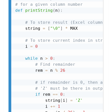
# for a given column number
def
printString
(
n
)
:
# To store result (Excel column na
    string 
=
[
"\0"
]
*
 MAX

# To store current index in str wh
    i 
=
0
while
 n 
>
0
:
# Find remainder
        rem 
=
 n 
%
26
# if remainder is 0, then a
# 'Z' must be there in output
if
 rem 
==
0
:
            string
[
i
]
=
'Z'
            i 
+=
1