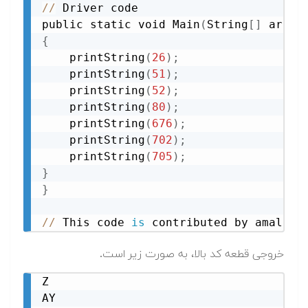
//
 Driver code

public static void Main
(
String
[
]
 args
)
{
    printString
(
26
)
;
    printString
(
51
)
;
    printString
(
52
)
;
    printString
(
80
)
;
    printString
(
676
)
;
    printString
(
702
)
;
    printString
(
705
)
;
}
}
//
 This code 
is
 contributed by amal ku
خروجی قطعه کد بالا، به صورت زیر است.
Z

AY
