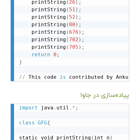
    printString
(
26
)
;
    printString
(
51
)
;
    printString
(
52
)
;
    printString
(
80
)
;
    printString
(
676
)
;
    printString
(
702
)
;
    printString
(
705
)
;
return
0
;
}
//
 This code 
is
 contributed by Ankur G
پیاده‌سازی در جاوا
import
 java
.
util
.
*
;
class
GFG
{
static void printString
(
int n
)