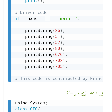
print
(
)
;
# Driver code
if
 __name__ 
==
'__main__'
:
    printString
(
26
)
;
    printString
(
51
)
;
    printString
(
52
)
;
    printString
(
80
)
;
    printString
(
676
)
;
    printString
(
702
)
;
    printString
(
705
)
;
# This code is contributed by Princi S
پیاده‌سازی در C#‎
using System
;
class
GFG
{