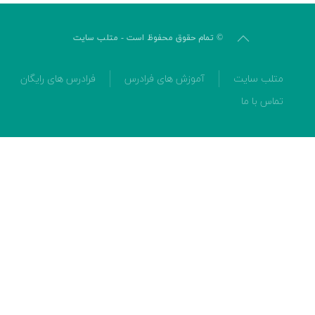
© تمام حقوق محفوظ است - متلب سایت
متلب سایت
آموزش های فرادرس
فرادرس های رایگان
تماس با ما