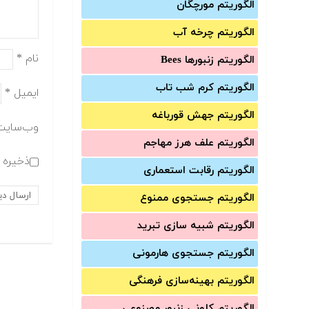
الگوریتم مورچگان
الگوریتم چرخه آب
نام
*
الگوریتم زنبورها Bees
الگوریتم کرم شب تاب
ایمیل
*
الگوریتم جهش قورباغه
وب‌سایت
الگوریتم علف هرز مهاجم
ذخیره ن
الگوریتم رقابت استعماری
الگوریتم جستجوی ممنوع
الگوریتم شبیه سازی تبرید
الگوریتم جستجوی هارمونی
الگوریتم بهینه‌سازی فرهنگی
الگوریتم کلونی زنبور مصنوعی