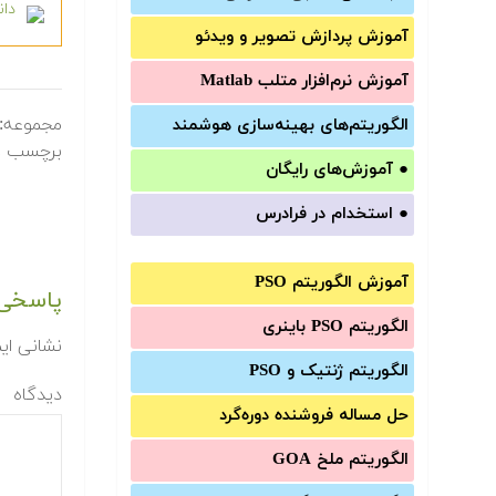
دانل
آموزش‌ پردازش تصویر و ویدئو
آموزش‌ نرم‌افزار متلب Matlab
مجموعه:
الگوریتم‌های بهینه‌سازی هوشمند
برچسب ه
●
آموزش‌های رایگان
●
استخدام در فرادرس
آموزش الگوریتم PSO
پاسخی 
الگوریتم PSO باینری
نشانی ای
الگوریتم ژنتیک و PSO
دیدگاه
حل مساله فروشنده دوره‌گرد
الگوریتم ملخ GOA