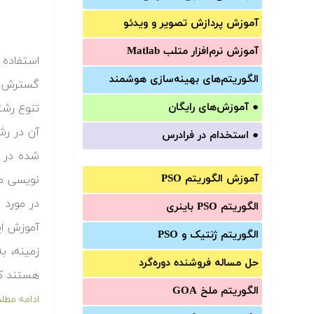
آموزش‌ پردازش تصویر و ویدئو
آموزش‌ نرم‌افزار متلب Matlab
الگوریتم‌های بهینه‌سازی هوشمند
گسترش می
●
آموزش‌های رایگان
تنوع رشته
آن در رش
●
استخدام در فرادرس
شده در ا
آموزش الگوریتم PSO
نویسی مت
در مورد 
الگوریتم PSO باینری
آموزش ای
الگوریتم ژنتیک و PSO
زمینه، ب
حل مساله فروشنده دوره‌گرد
هستند که 
الگوریتم ملخ GOA
ادامه مطل