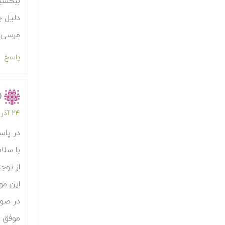
ببخشید
دلیل چ
مرسی ا
پاسخ
(
۲۴ آذر ۱۳۹۲ در ۴:۱۱ ب.ظ
در پاسخ ب
با سلام
از توج
این مو
در صور
موفق ب