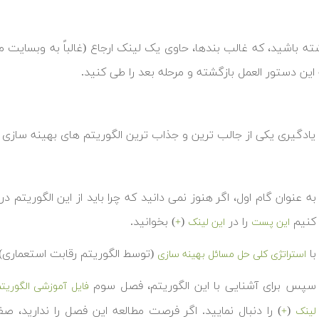
ته باشید، که غالب بندها، حاوی یک لینک ارجاع (غالباً به وبسایت م
 این دستور العمل بازگشته و مرحله بعد را طی کنید.
ه یادگیری یکی از جالب ترین و جذاب ترین الگوریتم های بهینه ساز
به عنوان گام اول، اگر هنوز نمی دانید که چرا باید از این الگوریتم
کنیم
را در
(
) بخوانید.
این پست
این لینک
+
با
(توسط الگوریتم رقابت استعماری)
استراتژی کلی حل مسائل بهینه سازی
سپس برای آشنایی با این الگوریتم، فصل سوم
فایل آموزشی الگوریت
(
) را دنبال نمایید. اگر فرصت مطالعه این فصل را ندارید، ص
لینک
+