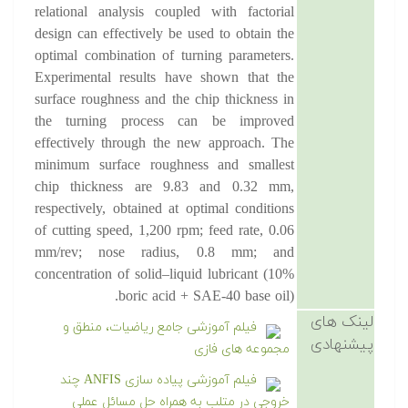
relational analysis coupled with factorial
design can effectively be used to obtain the
optimal combination of turning parameters.
Experimental results have shown that the
surface roughness and the chip thickness in
the turning process can be improved
effectively through the new approach. The
minimum surface roughness and smallest
chip thickness are 9.83 and 0.32 mm,
respectively, obtained at optimal conditions
of cutting speed, 1,200 rpm; feed rate, 0.06
mm/rev; nose radius, 0.8 mm; and
concentration of solid–liquid lubricant (10%
boric acid + SAE-40 base oil).
لینک های
فیلم آموزشی جامع ریاضیات، منطق و
پیشنهادی
مجموعه های فازی
فیلم آموزشی پیاده سازی ANFIS چند
خروجی در متلب به همراه حل مسائل عملی