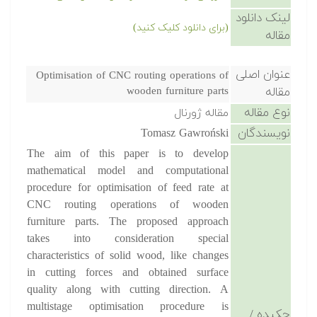
لینک دانلود
(برای دانلود کلیک کنید)
مقاله
عنوان اصلی
Optimisation of CNC routing operations of
مقاله
wooden furniture parts
نوع مقاله
مقاله ژورنال
نویسندگان
Tomasz Gawroński
The aim of this paper is to develop
mathematical model and computational
procedure for optimisation of feed rate at
CNC routing operations of wooden
furniture parts. The proposed approach
takes into consideration special
characteristics of solid wood, like changes
in cutting forces and obtained surface
quality along with cutting direction. A
multistage optimisation procedure is
چکیده /