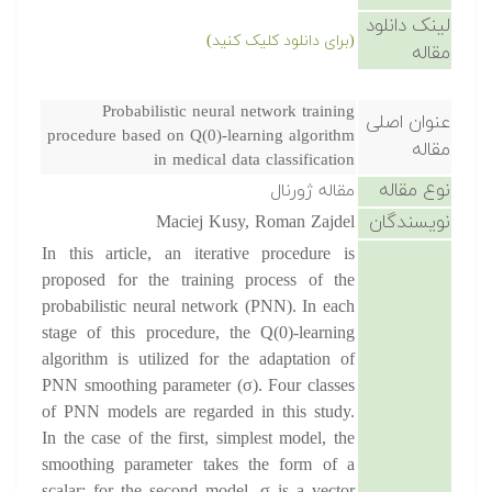
لینک دانلود
(برای دانلود کلیک کنید)
مقاله
Probabilistic neural network training
عنوان اصلی
procedure based on Q(0)-learning algorithm
مقاله
in medical data classification
نوع مقاله
مقاله ژورنال
نویسندگان
Maciej Kusy, Roman Zajdel
In this article, an iterative procedure is
proposed for the training process of the
probabilistic neural network (PNN). In each
stage of this procedure, the Q(0)-learning
algorithm is utilized for the adaptation of
PNN smoothing parameter (σ). Four classes
of PNN models are regarded in this study.
In the case of the first, simplest model, the
smoothing parameter takes the form of a