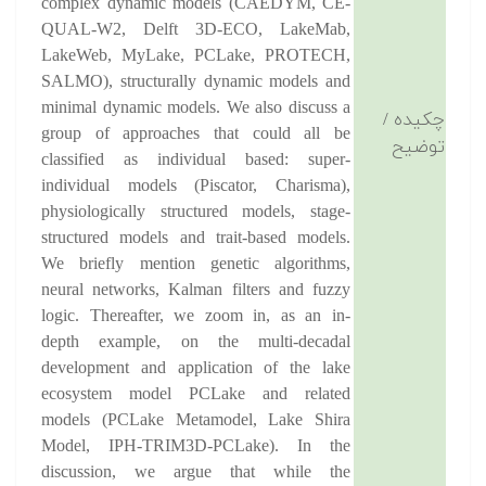
complex dynamic models (CAEDYM, CE-
QUAL-W2, Delft 3D-ECO, LakeMab,
LakeWeb, MyLake, PCLake, PROTECH,
SALMO), structurally dynamic models and
minimal dynamic models. We also discuss a
چکیده /
group of approaches that could all be
توضیح
classified as individual based: super-
individual models (Piscator, Charisma),
physiologically structured models, stage-
structured models and trait-based models.
We briefly mention genetic algorithms,
neural networks, Kalman filters and fuzzy
logic. Thereafter, we zoom in, as an in-
depth example, on the multi-decadal
development and application of the lake
ecosystem model PCLake and related
models (PCLake Metamodel, Lake Shira
Model, IPH-TRIM3D-PCLake). In the
discussion, we argue that while the