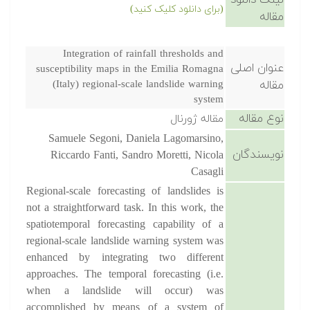
لینک دانلود
(برای دانلود کلیک کنید)
مقاله
Integration of rainfall thresholds and
عنوان اصلی
susceptibility maps in the Emilia Romagna
مقاله
(Italy) regional-scale landslide warning
system
نوع مقاله
مقاله ژورنال
Samuele Segoni, Daniela Lagomarsino,
نویسندگان
Riccardo Fanti, Sandro Moretti, Nicola
Casagli
Regional-scale forecasting of landslides is
not a straightforward task. In this work, the
spatiotemporal forecasting capability of a
regional-scale landslide warning system was
enhanced by integrating two different
approaches. The temporal forecasting (i.e.
when a landslide will occur) was
accomplished by means of a system of