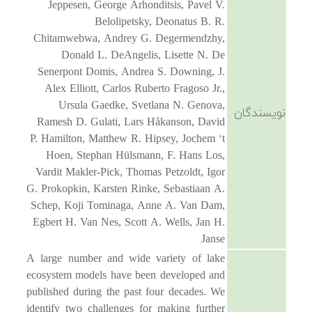
Jeppesen, George Arhonditsis, Pavel V.
Belolipetsky, Deonatus B. R.
Chitamwebwa, Andrey G. Degermendzhy,
Donald L. DeAngelis, Lisette N. De
Senerpont Domis, Andrea S. Downing, J.
Alex Elliott, Carlos Ruberto Fragoso Jr.,
Ursula Gaedke, Svetlana N. Genova,
نویسندگان
Ramesh D. Gulati, Lars Håkanson, David
P. Hamilton, Matthew R. Hipsey, Jochem ‘t
Hoen, Stephan Hülsmann, F. Hans Los,
Vardit Makler-Pick, Thomas Petzoldt, Igor
G. Prokopkin, Karsten Rinke, Sebastiaan A.
Schep, Koji Tominaga, Anne A. Van Dam,
Egbert H. Van Nes, Scott A. Wells, Jan H.
Janse
A large number and wide variety of lake
ecosystem models have been developed and
published during the past four decades. We
identify two challenges for making further