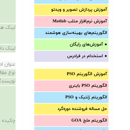
آموزش‌ پردازش تصویر و ویدئو
آموزش‌ نرم‌افزار متلب Matlab
لینک ها
الگوریتم‌های بهینه‌سازی هوشمند
●
آموزش‌های رایگان
لینک دان
●
استخدام در فرادرس
عنوان اص
نوع مقال
آموزش الگوریتم PSO
نویسندگ
الگوریتم PSO باینری
الگوریتم ژنتیک و PSO
حل مساله فروشنده دوره‌گرد
چکیده /
الگوریتم ملخ GOA