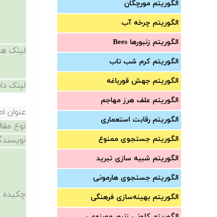
الگوریتم مورچگان
الگوریتم چرخه آب
الگوریتم زنبورها Bees
لینک ها
الگوریتم کرم شب تاب
الگوریتم جهش قورباغه
لینک دان
الگوریتم علف هرز مهاجم
عنوان اص
الگوریتم رقابت استعماری
نوع مقال
الگوریتم جستجوی ممنوع
نویسندگ
الگوریتم شبیه سازی تبرید
الگوریتم جستجوی هارمونی
چکیده /
الگوریتم بهینه‌سازی فرهنگی
الگوریتم کلونی زنبور مصنوعی