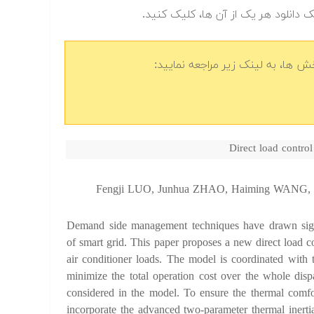
ک دانلود هر یک از آن ها، کلیک کنید.
 ها، به لینک زیر مراجعه نمایید:
Direct load control
Fengji LUO, Junhua ZHAO, Haiming WANG, 
Demand side management techniques have drawn signi
of smart grid. This paper proposes a new direct load c
air conditioner loads. The model is coordinated with
minimize the total operation cost over the whole disp
considered in the model. To ensure the thermal comfo
incorporate the advanced two-parameter thermal inert