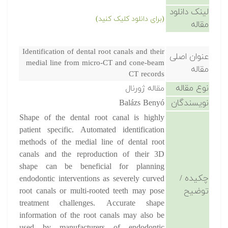
لینک دانلود
(برای دانلود کلیک کنید)
مقاله
Identification of dental root canals and their
عنوان اصلی
medial line from micro-CT and cone-beam
مقاله
CT records
نوع مقاله
مقاله ژورنال
نویسندگان
Balázs Benyó
Shape of the dental root canal is highly
patient specific. Automated identification
methods of the medial line of dental root
canals and the reproduction of their 3D
shape can be beneficial for planning
چکیده /
endodontic interventions as severely curved
توضیح
root canals or multi-rooted teeth may pose
treatment challenges. Accurate shape
information of the root canals may also be