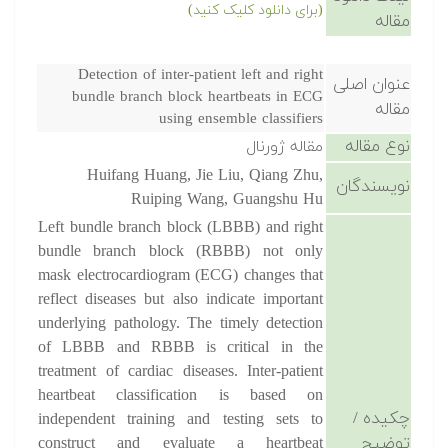
(برای دانلود کلیک کنید)
مقاله
Detection of inter-patient left and right
عنوان اصلی
bundle branch block heartbeats in ECG
مقاله
using ensemble classifiers
نوع مقاله
مقاله ژورنال
Huifang Huang, Jie Liu, Qiang Zhu,
نویسندگان
Ruiping Wang, Guangshu Hu
Left bundle branch block (LBBB) and right
bundle branch block (RBBB) not only
mask electrocardiogram (ECG) changes that
reflect diseases but also indicate important
underlying pathology. The timely detection
of LBBB and RBBB is critical in the
treatment of cardiac diseases. Inter-patient
heartbeat classification is based on
چکیده /
independent training and testing sets to
توضیح
construct and evaluate a heartbeat