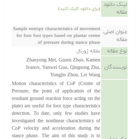
لینک دانلود
(برای دانلود کلیک کنید)
مقاله
Sample entropy characteristics of movement
عنوان اصلی
for four foot types based on plantar centre
مقاله
of pressure during stance phase
نوع مقاله
مقاله ژورنال
Zhanyong Mei, Guoru Zhao, Kamen
نویسندگان
Ivanov, Yanwei Guo, Qingsong Zhu,
Yongjin Zhou, Lei Wang
Motion characteristics of CoP (Centre of
Pressure, the point of application of the
resultant ground reaction force acting on the
plate) are useful for foot type characteristics
detection. To date, only few studies have
investigated the nonlinear characteristics of
CoP velocity and acceleration during the
stance phase. The aim of this study is to