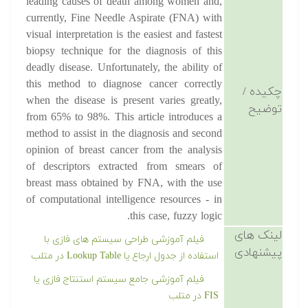
leading causes of death among women and,
currently, Fine Needle Aspirate (FNA) with
visual interpretation is the easiest and fastest
biopsy technique for the diagnosis of this
deadly disease. Unfortunately, the ability of
this method to diagnose cancer correctly
چکیده /
when the disease is present varies greatly,
توضیح
from 65% to 98%. This article introduces a
method to assist in the diagnosis and second
opinion of breast cancer from the analysis
of descriptors extracted from smears of
breast mass obtained by FNA, with the use
of computational intelligence resources - in
this case, fuzzy logic.
لینک های
فیلم آموزشی طراحی سیستم های فازی با
پیشنهادی
استفاده از جدول ارجاع یا Lookup Table در متلب
فیلم آموزشی جامع سیستم استنتاج فازی
یا FIS در متلب