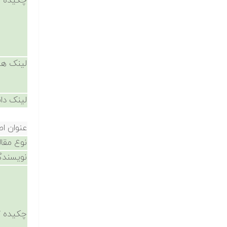
چکیده /
لینک ها
لینک دان
عنوان اص
نوع مقال
نویسندگ
چکیده /