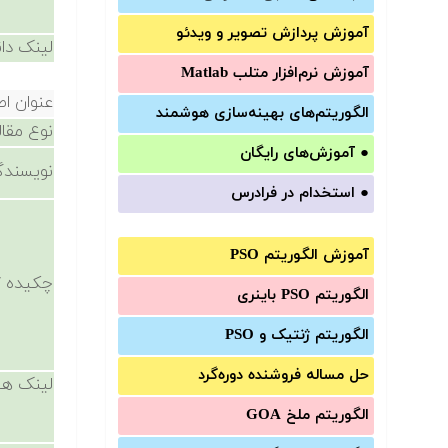
آموزش‌ پردازش تصویر و ویدئو
لینک دان
آموزش‌ نرم‌افزار متلب Matlab
عنوان اص
الگوریتم‌های بهینه‌سازی هوشمند
نوع مقال
●
آموزش‌های رایگان
نویسندگ
●
استخدام در فرادرس
آموزش الگوریتم PSO
چکیده /
الگوریتم PSO باینری
الگوریتم ژنتیک و PSO
حل مساله فروشنده دوره‌گرد
لینک ها
الگوریتم ملخ GOA