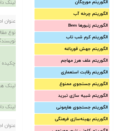
الگوریتم مورچگان
لینک دان
الگوریتم چرخه آب
عنوان اص
الگوریتم زنبورها Bees
نوع مقال
الگوریتم کرم شب تاب
نویسندگ
الگوریتم جهش قورباغه
الگوریتم علف هرز مهاجم
چکیده /
الگوریتم رقابت استعماری
الگوریتم جستجوی ممنوع
لینک ها
الگوریتم شبیه سازی تبرید
لینک دان
الگوریتم جستجوی هارمونی
الگوریتم بهینه‌سازی فرهنگی
عنوان اص
الگوریتم کلونی زنبور مصنوعی