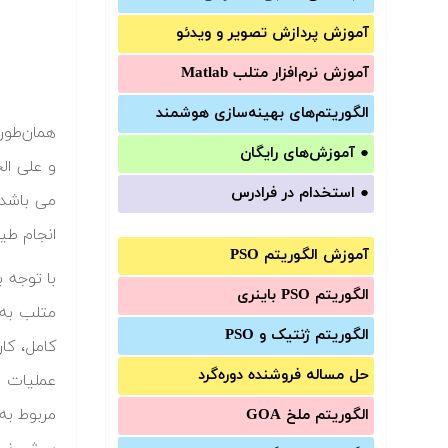
آموزش‌ پردازش تصویر و ویدئو
آموزش‌ نرم‌افزار متلب Matlab
الگوریتم‌های بهینه‌سازی هوشمند
همان‌طور
●
آموزش‌های رایگان
و علی ا
●
استخدام در فرادرس
می باشد. 
انجام طی
آموزش الگوریتم PSO
با توجه 
الگوریتم PSO باینری
متلب به 
الگوریتم ژنتیک و PSO
کامل، کار
حل مساله فروشنده دوره‌گرد
عملیات ا
مربوط به
الگوریتم ملخ GOA