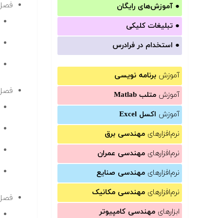
فصل ۱: تعریف سیستم‌های LTI و اعمال عملیات مربوط به سیستم‌های I
●
آموزش‌های رایگان
●
تبلیغات کلیکی
●
استخدام در فرادرس
آموزش
برنامه نویسی
فصل ۲: تبدیل فوریه و پردازش سیگنال د
آموزش
متلب Matlab
آموزش
اکسل Excel
نرم‌افزارهای
مهندسی برق
نرم‌افزارهای
مهندسی عمران
نرم‌افزارهای
مهندسی صنایع
نرم‌افزارهای
مهندسی مکانیک
فصل ۳: تغییر نرخ نمون
ابزارهای
مهندسی کامپیوتر