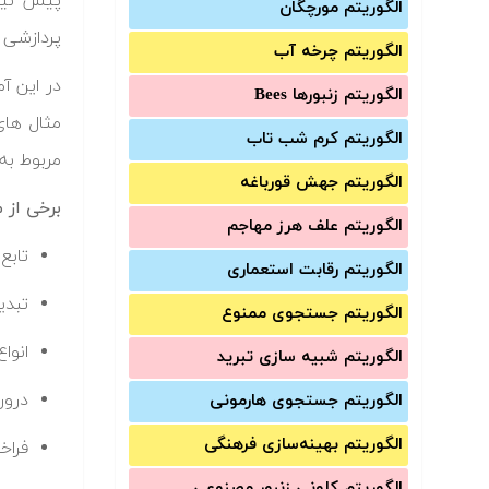
پیش نیاز
الگوریتم مورچگان
پردازشی ک
الگوریتم چرخه آب
در این آ
الگوریتم زنبورها Bees
مثال های
الگوریتم کرم شب تاب
مربوط به
الگوریتم جهش قورباغه
برخی از 
الگوریتم علف هرز مهاجم
تابع
الگوریتم رقابت استعماری
تبدی
الگوریتم جستجوی ممنوع
انوا
الگوریتم شبیه سازی تبرید
درون
الگوریتم جستجوی هارمونی
الگوریتم بهینه‌سازی فرهنگی
فراخ
الگوریتم کلونی زنبور مصنوعی