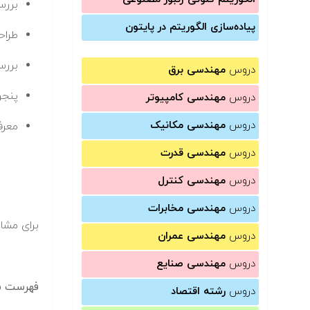
بررس
پیاده‌سازی الگوریتم در پایتون
طراحی فیلتر های
بررس
دروس
مهندسی برق
پنجر
دروس
مهندسی کامپیوتر
دروس
مهندسی مکانیک
معرف
دروس
مهندسی قدرت
دروس
مهندسی کنترل
دروس
مهندسی مخابرات
برای مشا
دروس
مهندسی عمران
دروس
مهندسی صنایع
فهرست سر
دروس
رشته اقتصاد