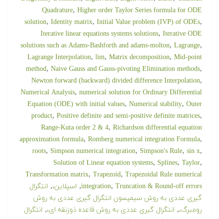
,
Quadrature
Higher order Taylor Series formula for ODE
,
,
,
solution
Identity matrix
Initial Value problem (IVP) of ODEs
,
Iterative linear equations systems solutions
Iterative ODE
,
,
solutions such as Adams-Bashforth and adams-molton
Lagrange
,
,
,
Lagrange Interpolation
lim
Matrix decomposition
Mid-point
,
,
method
Naive Gauss and Gauss-pivoting Elimination methods
,
Newton forward (backward) divided difference Interpolation
,
Numerical Analysis
numerical solution for Ordinary Differential
,
,
Equation (ODE) with initial values
Numerical stability
Outer
,
,
product
Positive definite and semi-positive definite matrices
,
Range-Kuta order 2 & 4
Richardson differential equation
,
,
approximation formula
Romberg numerical integration Formula
,
,
,
,
roots
Simpson numerical integration
Simpson's Rule
sin x
,
,
,
Solution of Linear equation systems
Splines
Taylor
,
,
Transformation matrix
Trapezoid
Trapezoidal Rule numerical
,
,
,
Truncation & Round-off errors
integration
اسپلاین،
انتگرال
گیری عددی به روش سیمپسون انتگرال گیری عددی به روش
,
,
رومبرگ،
انتگرال گیری عددی به روش قاعده ذوزنقه ای،
انتگرال