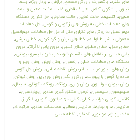
,
,
,
,
های منفرد
باشفورث و روش مصحح
برازش ،
بردار ویژه
بسط
,
,
تیلور
پیشگوی آدامز
تعاریف قطری غالب، مثبت معین و نیمه
,
,
,
,
معین،
تنصیف
حالت نمایی
حالت هذلولی
حل تکراری دستگاه
,
های معادلات خطی به روش های ژاکوبی و گوس
حل معادلات
,
دیفرانسیل به روش های تکراری مثل آدامز
حل معادلات دیفرانسیل
,
,
,
معمولی با شرایط اولیه،
خطا های برش و گرد کردن،
خطای برشی
,
,
,
,
خطای مدل
خطای مطلق
خطای نسبی
درون یابی لاگرانژ،
درون
,
یابی مبتنی بر تفاضل های تقسیم شونده پیشرو یا پسرو نیوتنی،
,
,
,
دستگاه های معادلات خطی،
رفسون
روش اویلر
روش اویلر و
,
روش های تیلور مراتب بالاتر، روش نقطه میانی،
روش حل گوس
,
,
,
,
ساده یا گوس با پیووت،
روش رانگ
روش لوری یر
روش نیوتن
,
,
,
,
,
روش نیوتن - رفسون
روش وتری
رونگه
رونگه - کوتای
سیدال،
,
,
,
سیمپسون
سیمسون
فرمول مشتق گیری عددی ریچاردسون،
,
,
,
,
,
,
کاتس
کوتای مراتب
کیلی
کیلی - هامیلتون
گاوس
لاگرانژ
,
,
,
,
ماتریس ها و بردارها
ماتریس همانی
محاسبات عددی
مرتبه K
,
,
,
مقادیر ویژه
مولتون
نامنفرد
نقطه میانی