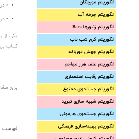
الگوریتم مورچگان
• در
الگوریتم چرخه آب
• در
الگوریتم زنبورها Bees
یکی از ب
الگوریتم کرم شب تاب
کتاب پرس
الگوریتم جهش قورباغه
الگوریتم علف هرز مهاجم
الگوریتم رقابت استعماری
برای مشاه
الگوریتم جستجوی ممنوع
الگوریتم شبیه سازی تبرید
الگوریتم جستجوی هارمونی
الگوریتم بهینه‌سازی فرهنگی
فهرست سر
الگوریتم کلونی زنبور مصنوعی