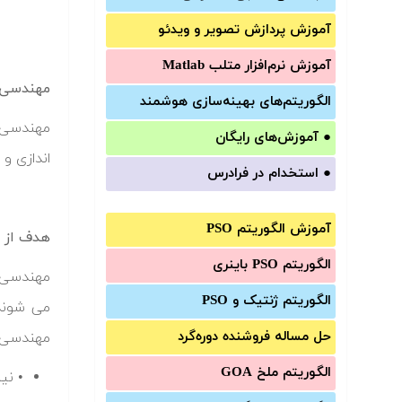
آموزش‌ پردازش تصویر و ویدئو
آموزش‌ نرم‌افزار متلب Matlab
مهندسی 
الگوریتم‌های بهینه‌سازی هوشمند
مهندسی ن
●
آموزش‌های رایگان
اندازی و نگ
●
استخدام در فرادرس
آموزش الگوریتم PSO
هدف از م
الگوریتم PSO باینری
الگوریتم ژنتیک و PSO
می شوند.
حل مساله فروشنده دوره‌گرد
مهندسی نر
الگوریتم ملخ GOA
• نی