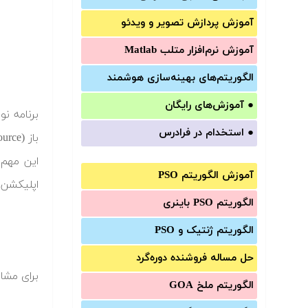
آموزش‌ پردازش تصویر و ویدئو
آموزش‌ نرم‌افزار متلب Matlab
الگوریتم‌های بهینه‌سازی هوشمند
●
آموزش‌های رایگان
●
استخدام در فرادرس
آموزش الگوریتم PSO
اپلیکشن ه
الگوریتم PSO باینری
الگوریتم ژنتیک و PSO
حل مساله فروشنده دوره‌گرد
برای مشاه
الگوریتم ملخ GOA