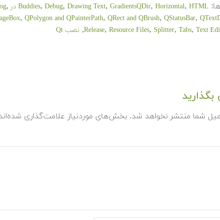
ا:
,
,
,
,
,
,
HTML در Qt
Horizontal
GradientsQDir
Drawing Text
Debug
Buddies
og
,
,
,
,
ageBox
QPolygon and QPainterPath
QRect and QBrush
QStatusBar
QText
,
,
,
,
,
Text Edi
Tabs
Splitter
Resource Files
Release
نصب Qt
بگذارید
میل شما منتشر نخواهد شد.
بخش‌های موردنیاز علامت‌گذاری شده‌ان