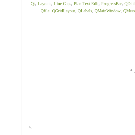
,
,
,
,
,
Layouts
Line Caps
Plan Text Edit
ProgressBar
QDial
,
,
,
,
Qfile
QGridLayout
QLabels
QMainWindow
QMess
د
*