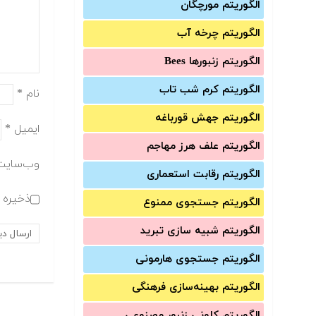
الگوریتم مورچگان
الگوریتم چرخه آب
الگوریتم زنبورها Bees
الگوریتم کرم شب تاب
نام
*
الگوریتم جهش قورباغه
ایمیل
*
الگوریتم علف هرز مهاجم
وب‌سایت
الگوریتم رقابت استعماری
ذخیره ن
الگوریتم جستجوی ممنوع
الگوریتم شبیه سازی تبرید
الگوریتم جستجوی هارمونی
الگوریتم بهینه‌سازی فرهنگی
الگوریتم کلونی زنبور مصنوعی