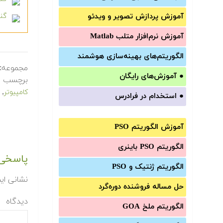
آموزش‌ پردازش تصویر و ویدئو
گنج
آموزش‌ نرم‌افزار متلب Matlab
الگوریتم‌های بهینه‌سازی هوشمند
مجموعه:
●
آموزش‌های رایگان
برچسب ه
,
کامپیوتر
●
استخدام در فرادرس
آموزش الگوریتم PSO
الگوریتم PSO باینری
پاسخی 
الگوریتم ژنتیک و PSO
نشانی ای
حل مساله فروشنده دوره‌گرد
دیدگاه
الگوریتم ملخ GOA