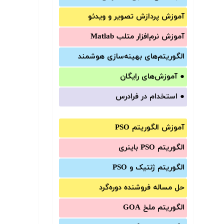
آموزش‌ پردازش تصویر و ویدئو
آموزش‌ نرم‌افزار متلب Matlab
الگوریتم‌های بهینه‌سازی هوشمند
●
آموزش‌های رایگان
●
استخدام در فرادرس
آموزش الگوریتم PSO
الگوریتم PSO باینری
الگوریتم ژنتیک و PSO
حل مساله فروشنده دوره‌گرد
الگوریتم ملخ GOA