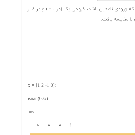
نامعین) است یا نه؟ درصورتی که ورودی نامعین باشد، خروجی یک (درست) و در غیر
با مقایسه یافت.
x = [1 2 -1 0];
isnan(0./x)
ans =
۰ ۰ ۰ ۱