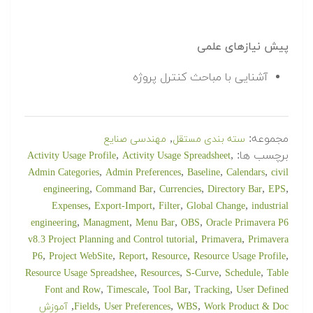
پیش نیازهای علمی
آشنایی با مباحث کنترل پروژه
مجموعه:
,
سته بندی مستقل
مهندسی صنایع
برچسب ها:
,
,
Activity Usage Profile
Activity Usage Spreadsheet
,
,
,
,
Admin Categories
Admin Preferences
Baseline
Calendars
civil
,
,
,
,
,
engineering
Command Bar
Currencies
Directory Bar
EPS
,
,
,
,
Expenses
Export-Import
Filter
Global Change
industrial
,
,
,
,
engineering
Managment
Menu Bar
OBS
Oracle Primavera P6
,
,
v8.3 Project Planning and Control tutorial
Primavera
Primavera
,
,
,
,
,
P6
Project WebSite
Report
Resource
Resource Usage Profile
,
,
,
,
Resource Usage Spreadshee
Resources
S-Curve
Schedule
Table
,
,
,
,
Font and Row
Timescale
Tool Bar
Tracking
User Defined
,
,
,
,
Work Product & Doc
WBS
User Preferences
Fields
آموزش