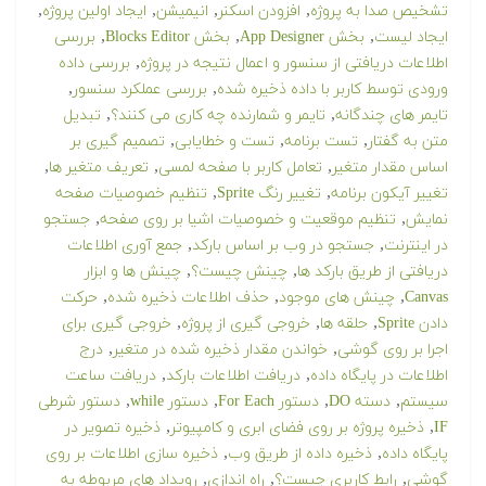
,
,
,
,
تشخیص صدا به پروژه
افزودن اسکنر
انیمیشن
ایجاد اولین پروژه
,
,
,
ایجاد لیست
بخش App Designer
بخش Blocks Editor
بررسی
,
اطلاعات دریافتی از سنسور و اعمال نتیجه در پروژه
بررسی داده
,
,
ورودی توسط کاربر با داده ذخیره شده
بررسی عملکرد سنسور
,
,
تایمر های چندگانه
تایمر و شمارنده چه کاری می کنند؟
تبدیل
,
,
,
متن به گفتار
تست برنامه
تست و خطایابی
تصمیم گیری بر
,
,
,
اساس مقدار متغیر
تعامل کاربر با صفحه لمسی
تعریف متغیر ها
,
,
تغییر آیکون برنامه
تغییر رنگ Sprite
تنظیم خصوصیات صفحه
,
,
نمایش
تنظیم موقعیت و خصوصیات اشیا بر روی صفحه
جستجو
,
,
در اینترنت
جستجو در وب بر اساس بارکد
جمع آوری اطلاعات
,
,
دریافتی از طریق بارکد ها
چینش چیست؟
چینش ها و ابزار
,
,
,
Canvas
چینش های موجود
حذف اطلاعات ذخیره شده
حرکت
,
,
,
دادن Sprite
حلقه ها
خروجی گیری از پروژه
خروجی گیری برای
,
,
اجرا بر روی گوشی
خواندن مقدار ذخیره شده در متغیر
درج
,
,
اطلاعات در پایگاه داده
دریافت اطلاعات بارکد
دریافت ساعت
,
,
,
,
سیستم
دسته DO
دستور For Each
دستور while
دستور شرطی
,
,
IF
ذخیره پروژه بر روی فضای ابری و کامپیوتر
ذخیره تصویر در
,
,
پایگاه داده
ذخیره داده از طریق وب
ذخیره سازی اطلاعات بر روی
,
,
,
گوشی
رابط کاربری چیست؟
راه اندازی
رویداد های مربوطه به