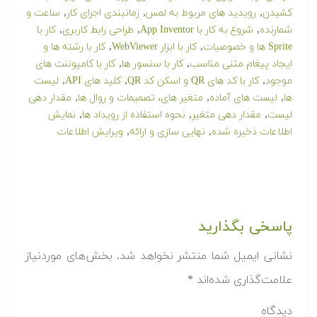
,
,
,
کشیدن
رویدید های مربوط به لمس
زمانبندی اجرای کار
ساعت و
,
,
,
شمارنده
شروع به کار با App Inventor
طراحی رابط کاربری
کار با
,
,
Sprite ها و خصوصیات
کار با ابزار WebViewer
کار با رشته ها و
,
,
ایجاد پیغام متنی مناسب
کار با سنسور ها
کار با کامپوننت های
,
,
,
موجود
کار با کد های QR و اسکن کد QR
کلید های API
لیست
,
,
,
ها
لیست های آماده
متغیر های، تصمیمات و روال ها
مقدار دهی
,
,
,
لیست
مقدار دهی متغیر
نحوه استفاده از رویداد ها
نمایش
,
,
اطلاعات ذخیره شده
نهایی سازی و ارائه
ویرایش اطلاعات
پاسخی بگذارید
نشانی ایمیل شما منتشر نخواهد شد.
بخش‌های موردنیاز
علامت‌گذاری شده‌اند
*
دیدگاه