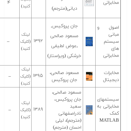
مخابراتی
۴
کنید)
دیانی(مترجم)
جان پروکیس,
اصول و
مبانی
لینک
مسعود صالحی
۱۳۹۲
سیستم
–
(کلیک
,عوض لطیفی
های
کنید)
مخابراتی
خرشکی (ویراستار)
لینک
مخابرات
مسعود صالحی،
۱۳۹۵
–
(کلیک
دیجیتال
جان پروکیس
کنید)
مسعود صالحی،
سیستمهای
جان پروکیس،
لینک
مخابراتی به
سعید
۱۳۸۹
–
(کلیک
کمک
نادراصفهانی
کنید)
MATLAB
(مترجم)، لیلی
احسان (مترجم)