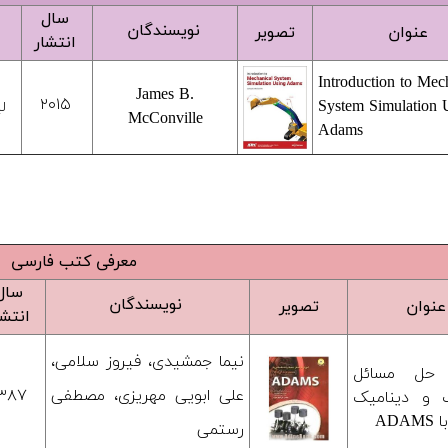
سال
نویسندگان
عنوان
تصویر
انتشار
Introduction to Mec
James B.
۲۰۱۵
System Simulation 
ل
McConville
Adams
معرفی کتب فارسی
سال
نویسندگان
عنوان
تصویر
انتشا
نیما جمشیدی، فیروز سلامی،
 حل مسائل
علی ابویی مهریزی، مصطفی
۱۳۸۷
ک و دینامیک
ADA
رستمی