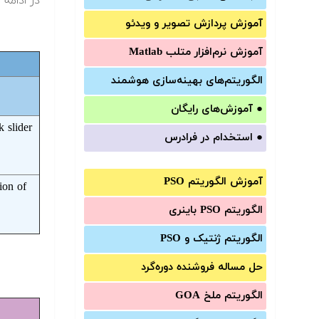
در ادامه
آموزش‌ پردازش تصویر و ویدئو
آموزش‌ نرم‌افزار متلب Matlab
الگوریتم‌های بهینه‌سازی هوشمند
●
آموزش‌های رایگان
k slider
●
استخدام در فرادرس
آموزش الگوریتم PSO
ion of
الگوریتم PSO باینری
الگوریتم ژنتیک و PSO
حل مساله فروشنده دوره‌گرد
الگوریتم ملخ GOA