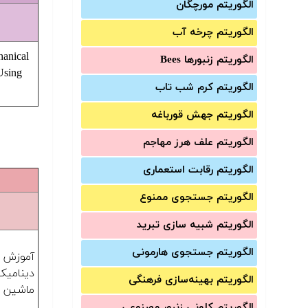
الگوریتم مورچگان
الگوریتم چرخه آب
hanical
الگوریتم زنبورها Bees
Using
الگوریتم کرم شب تاب
الگوریتم جهش قورباغه
الگوریتم علف هرز مهاجم
الگوریتم رقابت استعماری
الگوریتم جستجوی ممنوع
الگوریتم شبیه سازی تبرید
الگوریتم جستجوی هارمونی
آموزش
دینامی
الگوریتم بهینه‌سازی فرهنگی
ماشین با MS
الگوریتم کلونی زنبور مصنوعی