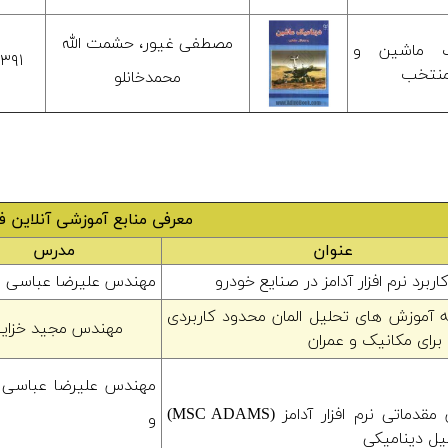
مصطفی غیور، حشمت الله
ک ماشین و
۱۳۹۱
منتخب
محمدخانلو
معرفی منابع آموزشی آنلاین 
عنوان
مدرس
ربرد نرم افزار آدامز در صنایع خودرو
مهندس علیرضا عباسی 
آموزش های تحلیل المان محدود کاربردی
مهندس مجید خزای
برای مکانیک و عمران
مهندس علیرضا عباسی 
آموزش مقدماتی نرم افزار آدامز (MSC ADAMS)
و
یل دینامیکی