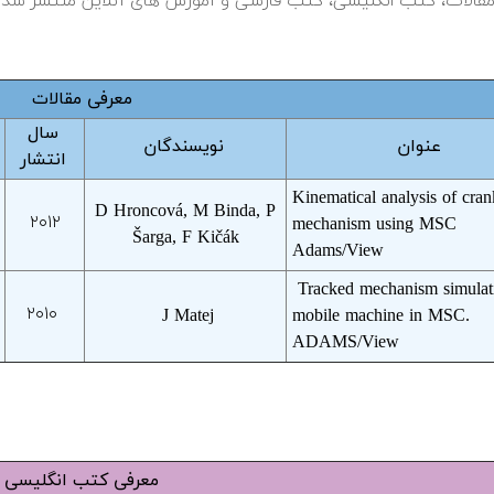
 مقالات، کتب انگلیسی، کتب فارسی و آموزش های آنلاین منتشر شده 
معرفی مقالات
سال
عنوان
نویسندگان
انتشار
Kinematical analysis of cran
D Hroncová, M Binda, P
۲۰۱۲
mechanism using MSC
Šarga, F Kičák
Adams/View
Tracked mechanism simulat
۲۰۱۰
J Matej
mobile machine in MSC.
ADAMS/View
معرفی کتب انگلیسی