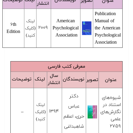
نویسندگان
لینک
توضیحات
عنوان
تصویر
انتشار
Publication
American
Manual of
لینک
۶th
۲۰۰۹
Psychological
the American
(کلیک
Edition
Association
Psychological
کنید)
Association
معرفی کتب فارسی
سال
نویسندگان
لینک
توضیحات
عنوان
تصویر
انتشار
دکتر
شیوه‌های
استناد در
لینک
عباس
۱۳۹۴
نگارش‌های
–
(کلیک
حری، اعظم
علمی
کنید)
۲۷۵۹
شاهبداغی