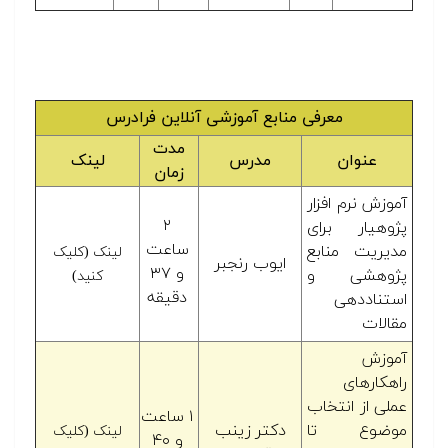
معرفی منابع آموزشی آنلاین فرادرس
مدت
عنوان
مدرس
لینک
زمان
آموزش نرم افزار
۲
پژوهیار برای
ساعت
مدیریت منابع
لینک (کلیک
ایوب رنجبر
و ۳۷
پژوهشی و
کنید)
دقیقه
استناددهی
مقالات
آموزش
راهکارهای
عملی از انتخاب
۱ ساعت
موضوع تا
دکتر زینب
لینک (کلیک
و ۴۰