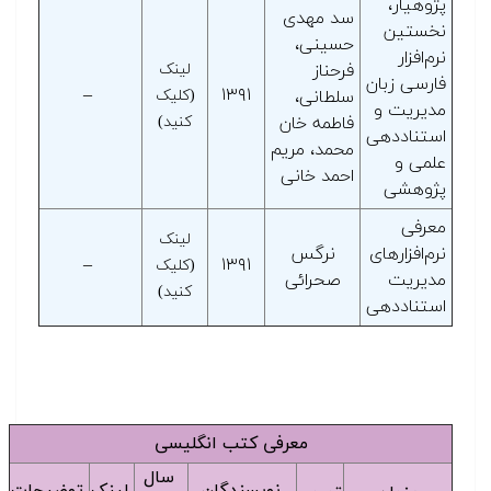
پژوهیار،
سد مهدی
نخستین
حسینی،
نرم‌افزار
فرحناز
لینک
فارسی زبان
–
۱۳۹۱
سلطانی،
(کلیک
مدیریت و
فاطمه خان
کنید)
استناددهی
محمد، مریم
علمی و
احمد خانی
پژوهشی
معرفی
لینک
نرم‌افزارهای
نرگس
–
۱۳۹۱
(کلیک
مدیریت
صحرائی
کنید)
استناددهی
معرفی کتب انگلیسی
سال