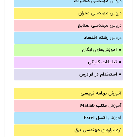
دروس
مهندسی مخابرات
دروس
مهندسی عمران
دروس
مهندسی صنایع
دروس
رشته اقتصاد
●
آموزش‌های رایگان
●
تبلیغات کلیکی
●
استخدام در فرادرس
آموزش
برنامه نویسی
آموزش
متلب Matlab
آموزش
اکسل Excel
نرم‌افزارهای
مهندسی برق