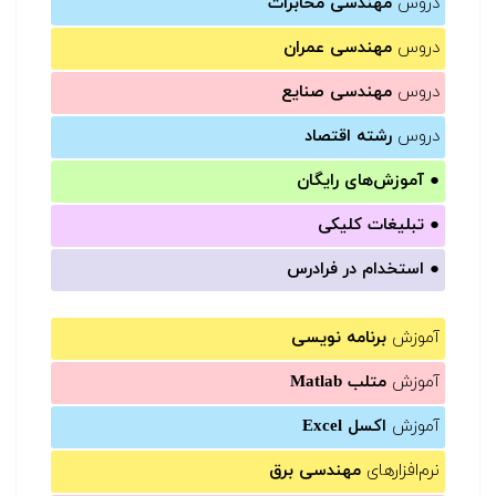
دروس
مهندسی مخابرات
دروس
مهندسی عمران
دروس
مهندسی صنایع
دروس
رشته اقتصاد
●
آموزش‌های رایگان
●
تبلیغات کلیکی
●
استخدام در فرادرس
آموزش
برنامه نویسی
آموزش
متلب Matlab
آموزش
اکسل Excel
نرم‌افزارهای
مهندسی برق